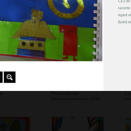
CE2 de 
Graphisme
Gra
raconte 
 2009
égaré et
Bullot r
e
Petit Ninja
La
Dessins numériques, 2018
Gra