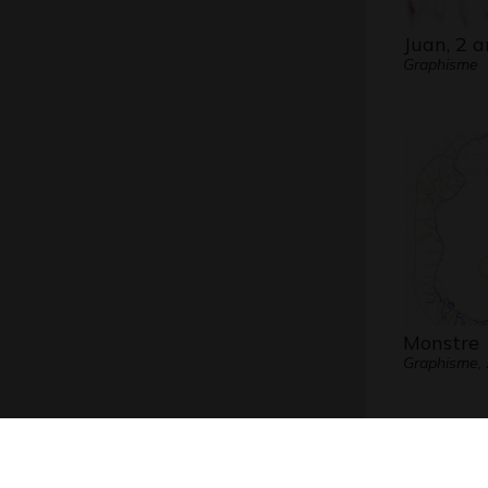
Juan, 2 a
Graphisme
Monstre
Graphisme,