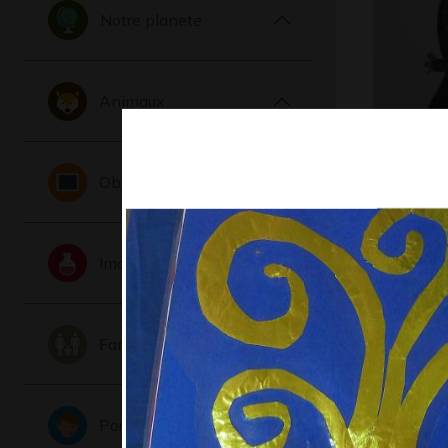
Notre planete
Animaux
L’ours d’
Objets
Graphisme,
Imaginaire
Famille
Portraits
Autoport