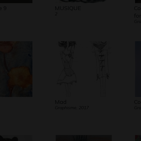
e 9
MUSIQUE
Co
2
fo
Gra
Mad
Co
Graphisme, 2017
Gra