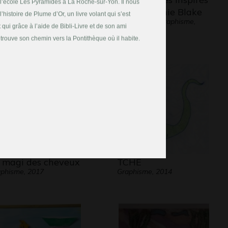
l’école Les Pyramides à La Roche-sur-Yon. Il nous
phisme, 2007-2008
de Stéphanie Blake
l’histoire de Plume d’Or, un livre volant qui s’est
Sculptures - Graphisme,
 qui grâce à l’aide de Bibli-Livre et de son ami
2011
etrouve son chemin vers la Pontithèque où il habite.
 magi des cheveux
TCHE
phisme, 2017
Graphisme, 2014