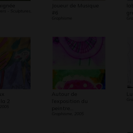
aignée
Joueur de Musique
la
ers - Sculptures,
#6
gr
Graphisme
Gra
ux
Autour de
Lu
Gra
la 2
l’exposition du
 2005
peintre…
Graphisme, 2005