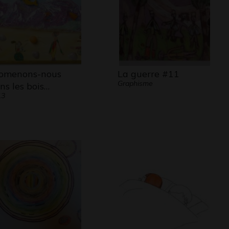
omenons-nous
La guerre #11
Graphisme
ns les bois…
13