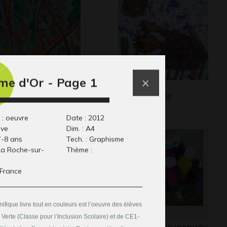
me d'Or - Page 1
s dessins
la tortue
phisme, 2008
Graphisme, 2005
 : oeuvre
Date : 2012
ive
Dim. : A4
7-8 ans
Tech. : Graphisme
 La Roche-sur-
Thème :
 France
fique livre tout en couleurs est l’oeuvre des élèves
Verte (Classe pour l’Inclusion Scolaire) et de CE1-
ampignons
Personnages inspirés