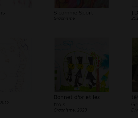
ns
S comme Sport
J.
Graphisme
20
Bonnet d'or et les
tê
 2012
trois…
Gr
Graphisme, 2023
Div