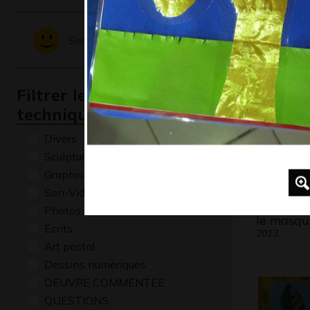
Fatou
Graphisme,
Sentiments - Emotions
Filtrer les oeuvres par
technique
Divers
Sculptures
Graphisme
Son-Vidéo
Photos
le masqu
Ecrits
2013
Art postal
Dessins numériques
OEUVRE COMMENTÉE
QUESTIONS