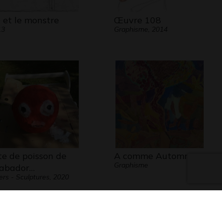
D et le monstre
Œuvre 108
13
Graphisme, 2014
te de poisson de
A comme Automne
Graphisme
abador…
ers - Sculptures, 2020