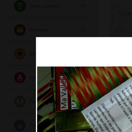
Notre planete
Animaux
Deux chi
Objets
Graphisme,
Imaginaire
Famille
Portraits