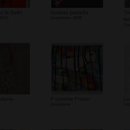
 la forêt
l’oiseau paradis
Tr
 2011
Graphisme, 2008
fo
Gra
Marie-
P comme Prison
Lu
Graphisme
Gra