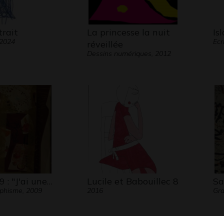
trait
La princesse la nuit
Is
 2024
Ecr
réveillée
Dessins numériques, 2012
 : "J'ai une…
Lucile et Babouillec 8
Sa
aphisme, 2009
2016
Gra