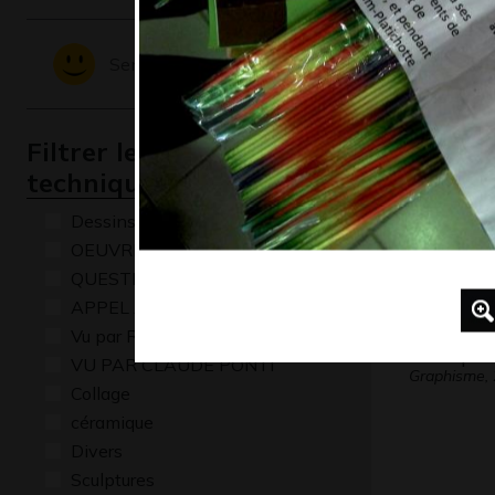
Pour être
faut…
Sentiments - Emotions
Graphisme
Filtrer les oeuvres par
technique
Dessins numériques
OEUVRE COMMENTÉE
QUESTIONS
APPEL A CREATION
Vu par René Baldy
champ de
VU PAR CLAUDE PONTI
Graphisme,
Collage
céramique
Divers
Sculptures