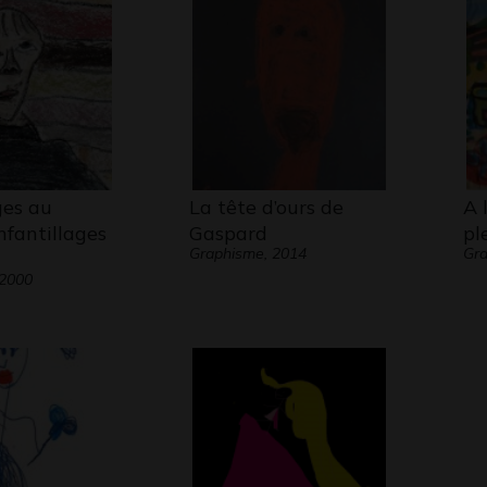
ges au
La tête d’ours de
A 
nfantillages
Gaspard
pl
Graphisme, 2014
Gr
 2000