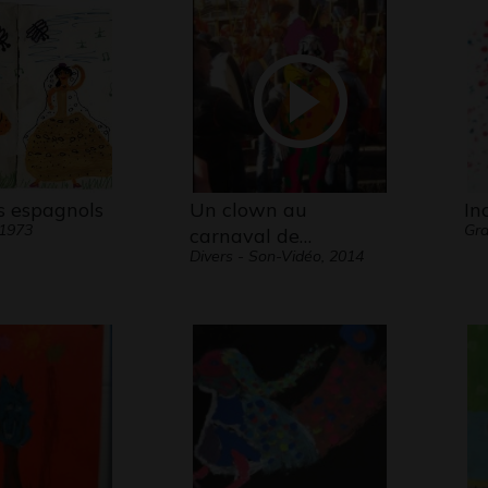
s espagnols
Un clown au
In
 1973
Gr
carnaval de…
Divers - Son-Vidéo, 2014