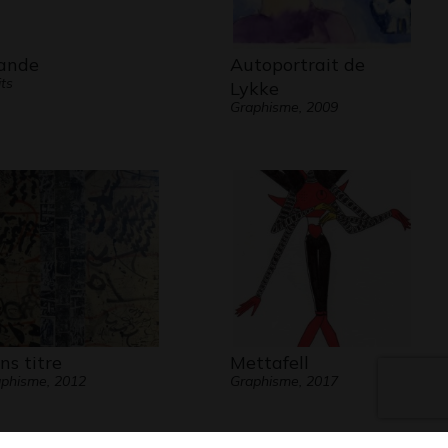
lande
Autoportrait de
its
Lykke
Graphisme, 2009
ns titre
Mettafell
phisme, 2012
Graphisme, 2017