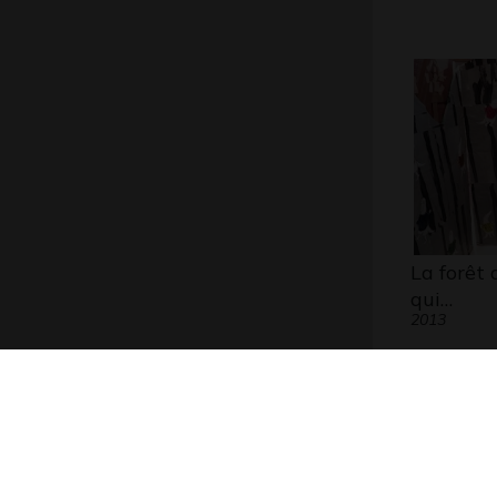
La forêt 
qui…
2013