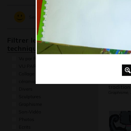
Graphisme,
Sentiments - Emotions
Filtrer les oeuvres par
technique
Vu par René Baldy
VU PAR CLAUDE PONTI
Collage
Maman et
céramique
tradition
Divers
Graphisme,
Sculptures
Graphisme
Son-Vidéo
Photos
Ecrits