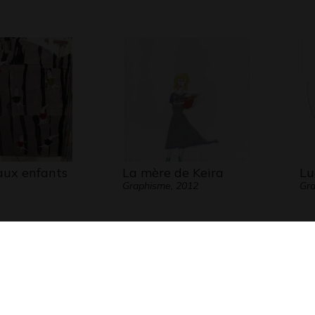
aux enfants
La mère de Keira
Lu
Graphisme, 2012
Gra