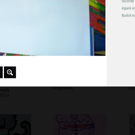
raconte 
 2009
égaré et
Bullot r
 objets
Helena, 3 ans
La
Graphisme
Gra
nels
 2014