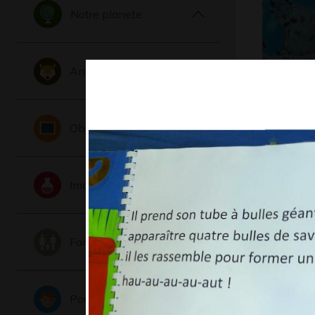
Notre planete
Animaux
Eliot 6-8
Graphisme,
Objets
Imaginaire
Famille
la prince
Portraits
bal…