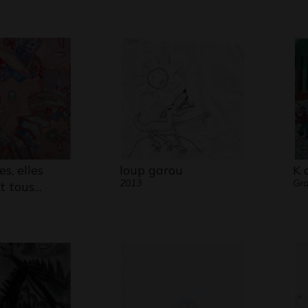
s, elles
loup garou
K 
2013
Gr
t tous…