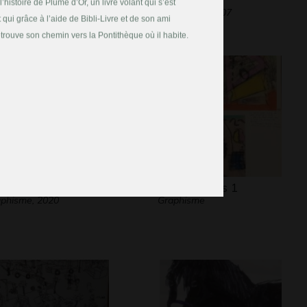
l’histoire de Plume d’Or, un livre volant qui s’est
Graphisme, 2007
 qui grâce à l’aide de Bibli-Livre et de son ami
etrouve son chemin vers la Pontithèque où il habite.
 mamie en or
Les maisons 1
phisme, 2020
Graphisme