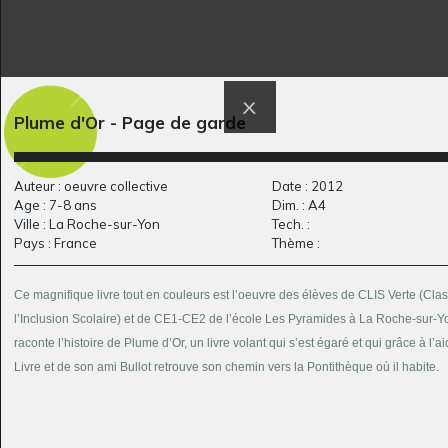
Plume d'Or - Page de garde
La reine Laura M.
Haïku de Messaoud
Graphisme, 2011
Graphisme, 2009
Auteur : oeuvre collective
Date : 2012
Age : 7-8 ans
Dim. : A4
Ville : La Roche-sur-Yon
Tech. :
Pays : France
Thème :
Ce magnifique livre tout en couleurs est l’oeuvre des élèves de CLIS Verte (Cla
l’Inclusion Scolaire) et de CE1-CE2 de l’école Les Pyramides à La Roche-sur-Yo
raconte l’histoire de Plume d’Or, un livre volant qui s’est égaré et qui grâce à l’ai
Livre et de son ami Bullot retrouve son chemin vers la Pontithèque où il habite.
Portrait de Maman 1
Dracaufeu
Graphisme, 2015
Graphisme, 2016