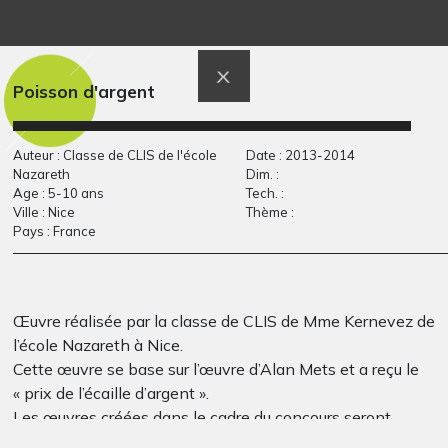
Lola P16
Appoline et le chat
Graphisme
masqué
Sculptures, 2010
Poisson d'argent
Auteur : Classe de CLIS de l'école
Date : 2013-2014
Nazareth
Dim. :
Age : 5-10 ans
Tech. :
Ville : Nice
Thème :
Pays : France
La jeune fille veut se…
Père vampire
Œuvre réalisée par la classe de CLIS de Mme Kernevez de
Graphisme
Graphisme, 2017
l’école Nazareth à Nice.
Cette œuvre se base sur l’œuvre d’Alan Mets et a reçu le
« prix de l’écaille d’argent ».
Les œuvres créées dans le cadre du concours seront
exposées à la librairie jusqu’au 27 mai.