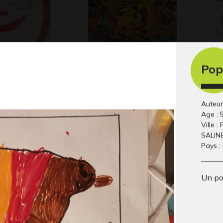
Pop
es filles
L’ile heureuse 2
La
 2018
Graphisme
4…
20
Auteur 
Age : 
Ville 
SALIN
Pays :
Un po
C´est moi le plus fort
LO