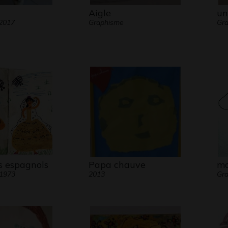
Aigle
un
 2017
Graphisme
Gra
s espagnols
Papa chauve
mo
 1973
2013
Gra