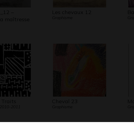
_12 –
Les chevaux 12
Ba
Graphisme
Gra
ta maîtresse
 Traits
Cheval 23
Ma
 2010-2011
Graphisme
Gra