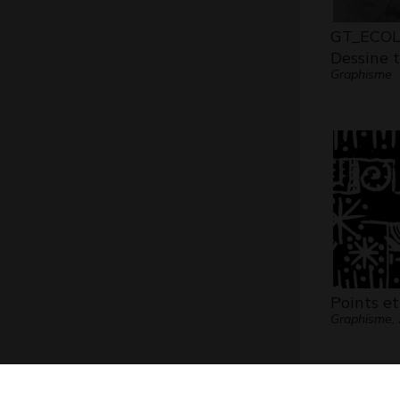
GT_ECOL
Dessine 
Graphisme
Points et
Graphisme,