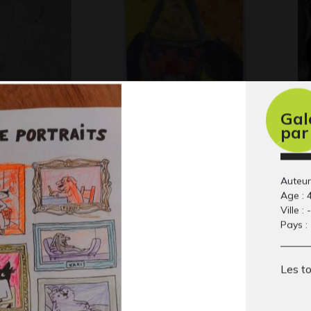
Gal
Le clown
D 
par
Graphisme
erpentCanar
l’
Gra
 2015
Auteur 
Age : 
Ville : -
Pays : 
Les t