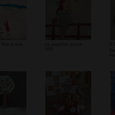
 fille a une…
Le papillon jaune
GT
2025
De
Gr