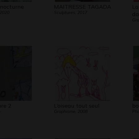
nocturne
MAITRESSE TAGADA
La
 2020
Sculptures, 2017
da
Gra
bre 2
L’oiseau tout seul
bo
-
Graphisme, 2008
Pho