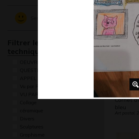
Lola P12
Sentiments - Emotions
Graphisme
Filtrer les oeuvres par
technique
OEUVRE COMMENTÉE
QUESTIONS
APPEL A CREATION
Vu par René Baldy
VU PAR CLAUDE PONTI
Cornet a
Collage
bleu
céramique
Art postal, 
Divers
Sculptures
Graphisme