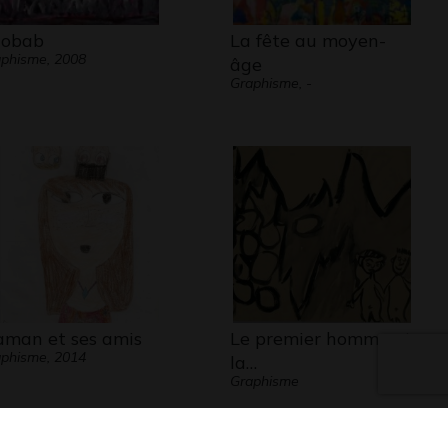
obab
La fête au moyen-
phisme, 2008
âge
Graphisme, -
man et ses amis
Le premier homme et
phisme, 2014
la…
Graphisme