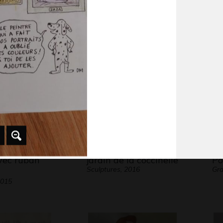
le pommier
Si
Graphisme, 2008
Gra
vec ruban
jardin de la coccinelle
Po
Sculptures, 2016
Gra
2015