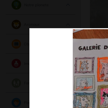
Notre planete
Animaux
Le
Objets
ChevalS
d
Graphisme,
Imaginaire
Famille
Portraits