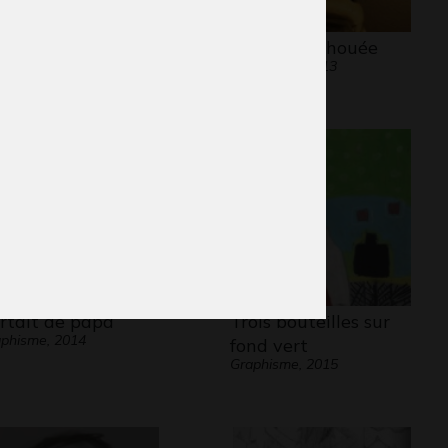
mba le lion.
la sirene echouée
phisme, 2012
Sculptures, 2013
rtait de papa
Trois bouteilles sur
phisme, 2014
fond vert
Graphisme, 2015