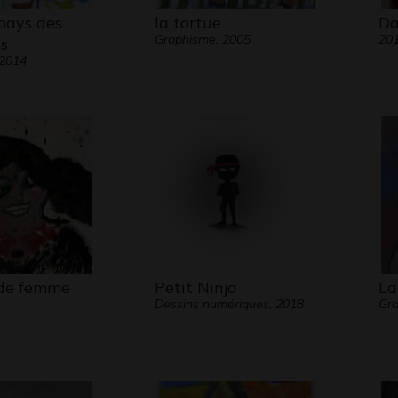
pays des
la tortue
Da
Graphisme, 2005
20
s
 2014
 de femme
Petit Ninja
La
Dessins numériques, 2018
Gr