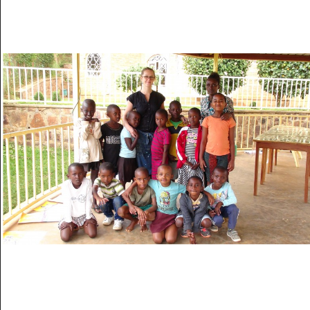
Musée des oeuvres des enfants
Filtrer les oeuvres par thème
Filtrer les oeuvres par technique
4260
oeuvres trouvées