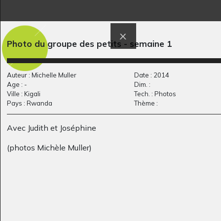
Cendrillon
La Forêt
Graphisme, 2020
Graphisme, 2020
Photo du groupe des petits - semaine 1
Auteur : Michelle Muller
Date : 2014
Age : -
Dim. :
Ville : Kigali
Tech. : Photos
Pays : Rwanda
Thème :
Avec Judith et Joséphine
(photos Michèle Muller)
O comme Oiseaux
Le monde des
Graphisme
anciens
Graphisme, 2020