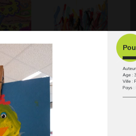
Pou
te de mes
Marie, 20 mois
as
Graphisme
Gra
 2019
Auteur
Age : 
Ville : 
Pays :