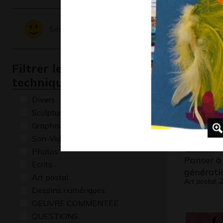
Immeubl
Sculptures
Sentiments - Emotions
Filtrer les oeuvres par
technique
Divers
Sculptures
Graphisme
Son-Vidéo
Photos
Panser à
Ecrits
générati
Art postal
Art postal, 
Dessins numériques
OEUVRE COMMENTÉE
QUESTIONS