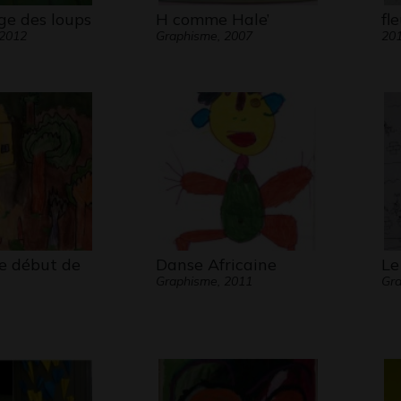
ge des loups
H comme Hale’
fl
 2012
Graphisme, 2007
20
 le début de
Danse Africaine
Le
Graphisme, 2011
Gra