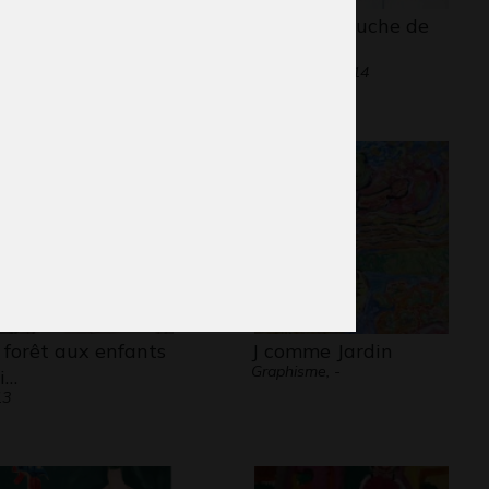
rtrait au fusain
Ours en peluche de
une
SCP…
phisme, Années 50-70
Graphisme, 2014
 forêt aux enfants
J comme Jardin
Graphisme, -
i…
13