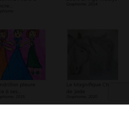
Graphisme, 2014
encre…
aphisme
ndrillon pleure
Le Magnifique Cheval
ce à ses…
de Jade
phisme, 2015
Graphisme, 2020