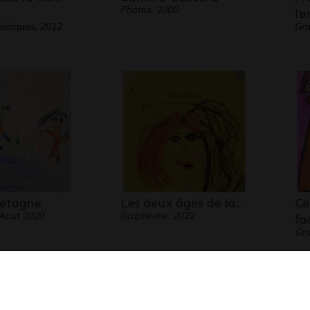
Photos, 2000
l’
ériques, 2012
Gr
retagne
Les deux âges de la…
Ce
 Aout 2020
Graphisme, 2022
fa
Gra