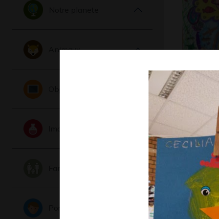
Notre planete
Animaux
La planè
Objets
rêves
Graphisme,
Imaginaire
Famille
Portraits