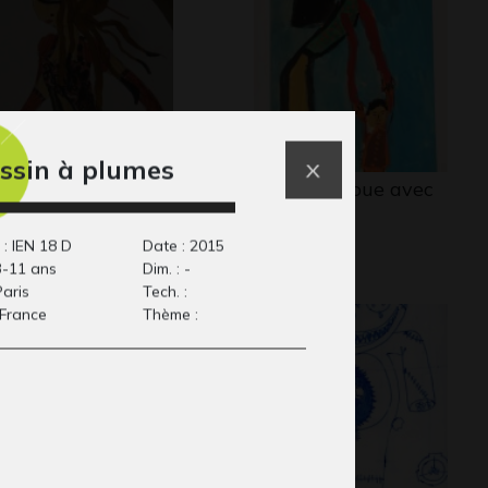
ssin à plumes
iatique
Une mère joue avec
phisme, 2011
son…
Graphisme
 : IEN 18 D
Date : 2015
3-11 ans
Dim. : -
Paris
Tech. :
 France
Thème :