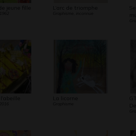
e jeune fille
L’arc de triomphe
Se
 1962
Graphisme, inconnue
mu
Gra
l’abeille
La licorne
GT
 2016
Graphisme
De
Gr