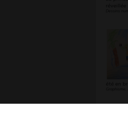
réveillée
Dessins num
été en b
Graphisme,