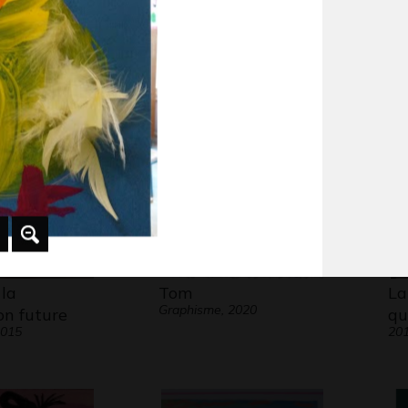
e 5
Trois voiliers
Po
Graphisme, -
ja
Gra
 la
Tom
La
Graphisme, 2020
on future
qu
2015
20