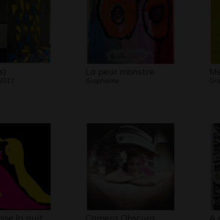
s)
La peur monstre
Me
 2011
Graphisme
Gra
sse la nuit
Camera Obscura
A 