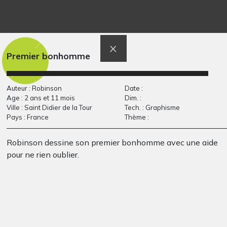
Mauris
Chez la sorcière
Graphisme, 2020
Graphisme, 2014
Premier bonhomme
Auteur : Robinson
Date :
Age : 2 ans et 11 mois
Dim. :
Ville : Saint Didier de la Tour
Tech. : Graphisme
Pays : France
Thème :
Robinson dessine son premier bonhomme avec une aide
pour ne rien oublier.
Le bison
nenuphars
Graphisme, 2015
Graphisme, 2012