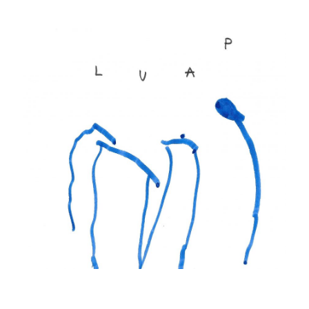
Musée des oeuvres des enfants
Filtrer les oeuvres par thème
Filtrer les oeuvres par technique
4260
oeuvres trouvées