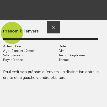
Robin des bois en slip
Cheval dans la
Graphisme, 2021
nature
Graphisme
Prénom à l'envers
Auteur : Paul
Date :
Age : 2 ans et 10 mois
Dim. :
Ville : Jurançon
Tech. : Graphisme
Pays : France
Thème :
Paul écrit son prénom à l’envers. La distinction entre la
droite et la gauche viendra plus tard.
Le secret
Cheval ailé 4
1977
Graphisme