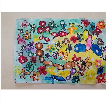
Musée des oeuvres des enfants
Filtrer les oeuvres par thème
Filtrer les oeuvres par technique
4260
oeuvres trouvées