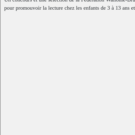
pour promouvoir la lecture chez les enfants de 3 à 13 ans et
en valeur les auteurs et illustrateurs de Wallonie et de Bruxe
Enseignante : Mme Geneviève Tison
Contact organisateurs du concours :
www.fureurdelire.cfwb
www.lewolf.be
Contact auteur :
copyright
jean.poucet@cfwb.be
La reine Emma
Violette bébé par
Graphisme, 2011
Violette
Graphisme, 2018