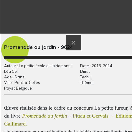
Mille collines
Village dans l’oasis
Promenade au jardin - 9624
Graphisme, 2018
Graphisme, 2023
Auteur : La petite école d'Hairiamont :
Date : 2013-2014
Léa Cël
Dim. :
Age : 5 ans
Tech. :
Ville : Pont-à-Celles
Thème :
Pays : Belgique
Œuvre réalisée dans le cadre du concours La petite fureur, à
du livre
Promenade au jardin –
Pittau et Gervais
– Edition
Gallimard.
B comme Bondir
Ça s’en va et ça…
Un concours et une sélection de la Fédération Wallonie-Bru
Graphisme
1974