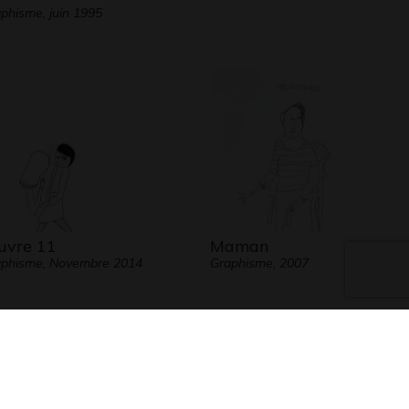
phisme, juin 1995
vre 11
Maman
phisme, Novembre 2014
Graphisme, 2007