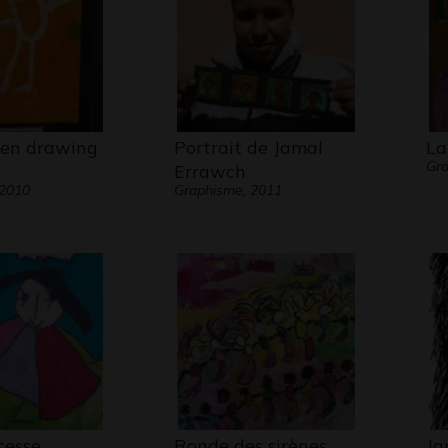
Rensei
 en drawing
Portrait de Jamal
La
Gr
Errawch
 2010
Graphisme, 2011
cesse
Ronde des sirènes
Ja