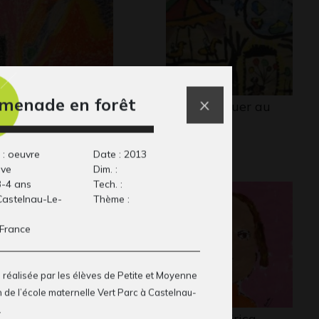
menade en forêt
eval 23
J comme Jouer au
aphisme
jardin…
Graphisme, -
 : oeuvre
Date : 2013
ive
Dim. :
3-4 ans
Tech. :
 Castelnau-Le-
Thème :
 France
 réalisée par les élèves de Petite et Moyenne
 de l’école maternelle Vert Parc à Castelnau-
.
 danseuse arc-en-
Portrait d’Erica