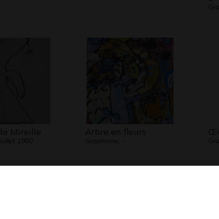
Gra
de Mireille
Arbre en fleurs
Œu
uillet 1960
Graphisme, -
Gra