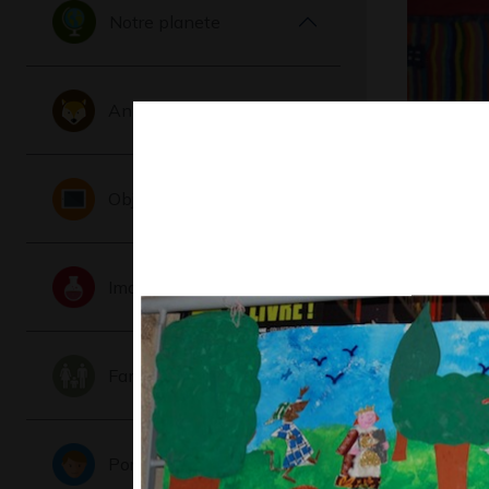
Notre planete
Animaux
Maison G
Graphisme
Objets
Imaginaire
Famille
Portraits
L’arbre et