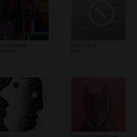
gnements au
04.67.60.60.90
.
 maîtresse
Lola HG 8
aphisme
Ecrits
nus
Loup sur fond rose