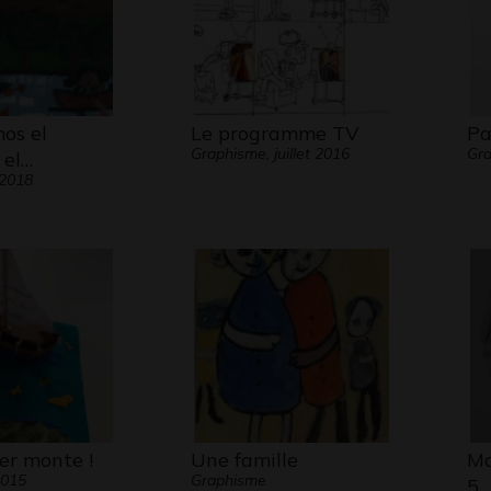
os el
Le programme TV
Pa
Graphisme, juillet 2016
Gra
 el…
 2018
er monte !
Une famille
Ma
2015
Graphisme
5