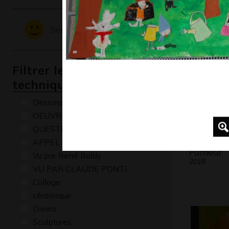
suite…
Graphisme,
Sentiments - Emotions
Filtrer les oeuvres par
technique
Dessins numériques
OEUVRE COMMENTÉE
QUESTIONS
APPEL A CREATION
Fumeur
Vu par René Baldy
2018
VU PAR CLAUDE PONTI
Collage
céramique
Divers
Sculptures