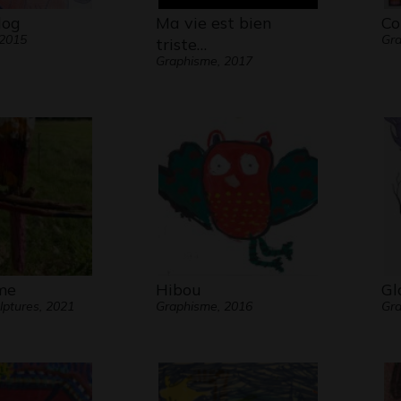
dog
Ma vie est bien
Co
 2015
Gra
triste…
Graphisme, 2017
me
Hibou
Gl
lptures, 2021
Graphisme, 2016
Gra