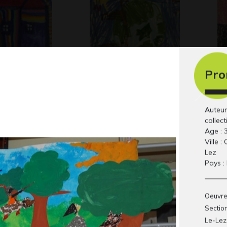
Pro
T 3
Ma Terre
Ch
Graphisme, 2021
Gr
Auteur
collect
Age : 
Ville :
Lez
Pays :
Oeuvre
Section
Le-Lez
 la fleur
I comme Ik
La