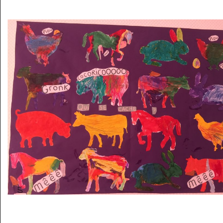
Musée des oeuvres des enfants
Filtrer les oeuvres par thème
Filtrer les oeuvres par technique
4260
oeuvres trouvées