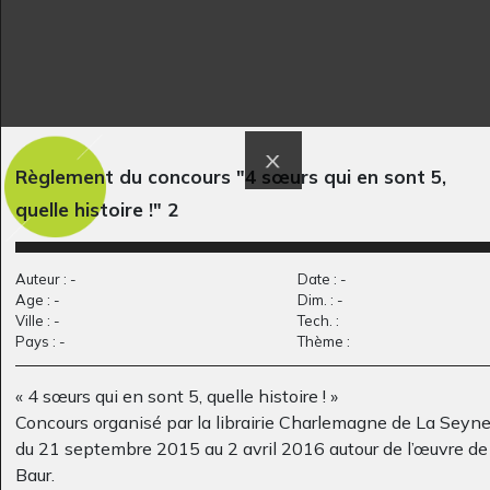
Règlement du concours "4 sœurs qui en sont 5,
La forêt
Œuvre 122
quelle histoire !" 2
Graphisme
Graphisme, 2014
Auteur : -
Date : -
Age : -
Dim. : -
Ville : -
Tech. :
Pays : -
Thème :
« 4 sœurs qui en sont 5, quelle histoire ! »
Concours organisé par la librairie Charlemagne de La Seyne
du 21 septembre 2015 au 2 avril 2016 autour de l’œuvre de
Baur.