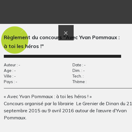
La photo de classe
TOM ET LOULOU EN
des…
CP
Photos, 2015
2012
Règlement du concours "Avec Yvan Pommaux :
à toi les héros !"
Auteur : -
Date : -
Age : -
Dim. : -
Ville : -
Tech. :
Pays : -
Thème :
« Avec Yvan Pommaux : à toi les héros ! »
mère et son enfant
Dessin Grégoire
Graphisme, non précisée
Concours organisé par la librairie Le Grenier de Dinan du 2
Solotareff 6
Graphisme, 1958
septembre 2015 au 9 avril 2016 autour de l’œuvre d’Yvan
Pommaux.