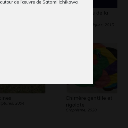
autour de l’œuvre de Satomi Ichikawa.
 version de Star
La méfience de la
rs…
fille…
09
Dessins numériques, 2015
cines
Chimère gentille et
lptures, 2004
rigolote
Graphisme, 2020