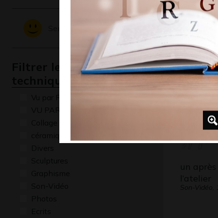
Bonhomme
Sentiments - Emotions
OEUVRE C
2012
Filtrer les oeuvres par
technique
Vu par René Baldy
VU PAR CLAUDE PONTI
Collage
céramique
Divers
Sculptures
un après
Graphisme
l’atelier
Son-Vidéo
Son-Vidéo, 
Photos
Ecrits