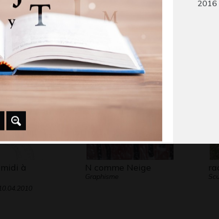
2016 
 triste 14
Bonne fête maman
Ma
OMMENTÉE,
Graphisme, 1955
wa
20
 midi à
N comme Neige
ra
Graphisme
Scu
10.04.2010