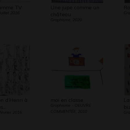
ramme TV
Une jupe comme un
Ro
uillet 2016
Gra
château
Graphisme, 2020
on d’Henri à
moi en classe
La
Graphisme - OEUVRE
es…
bi
COMMENTÉE, 2010
février 2016
Gra