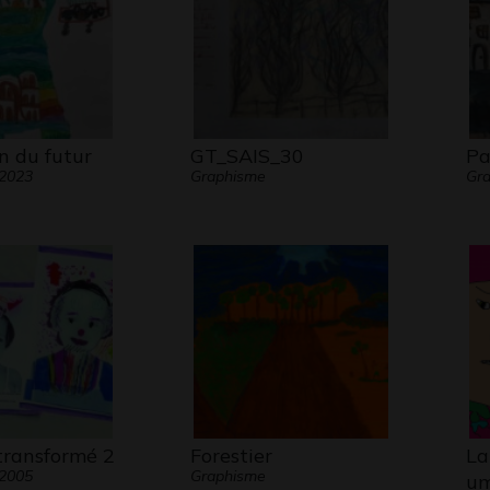
n du futur
GT_SAIS_30
Pa
 2023
Graphisme
Gr
transformé 2
Forestier
La
 2005
Graphisme
um