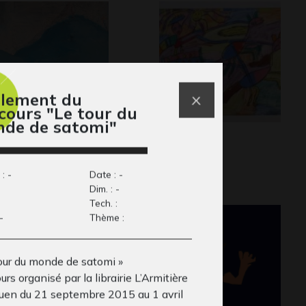
lement du
cours "Le tour du
de de satomi"
eval noir
Phaéton 2
phisme, 2010
Graphisme
: -
Date : -
Dim. : -
Tech. :
-
Thème :
tour du monde de satomi »
rs organisé par la librairie L’Armitière
uen du 21 septembre 2015 au 1 avril