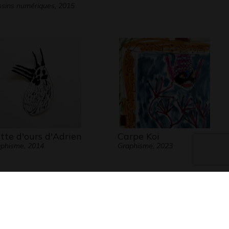
sins numériques, 2015
tte d'ours d'Adrien
Carpe Koi
phisme, 2014
Graphisme, 2023