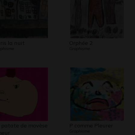
ris la nuit
Orphée 2
aphisme
Graphisme
 patate de movèse
P comme Pleurer
Graphisme
eur