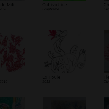
de Mili
Cultivatrice
Ch
 2020
Graphisme
Gr
La Poule
Fl
 2010
2013
Div