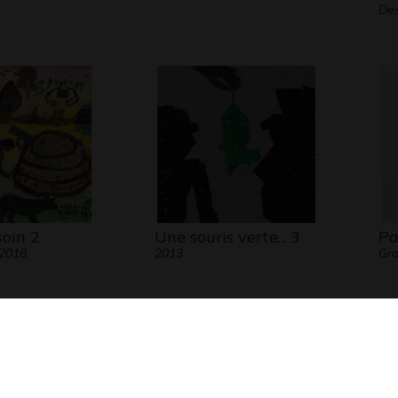
Des
soin 2
Une souris verte... 3
Pa
 2018
2013
Gra