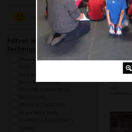
Sentiments - Emotions
Filtrer les oeuvres par
technique
Photos
Ecrits
Art postal
Ecole de 
Dessins numériques
Loir…
OEUVRE COMMENTÉE
Sculptures,
QUESTIONS
APPEL A CREATION
Vu par René Baldy
VU PAR CLAUDE PONTI
Collage