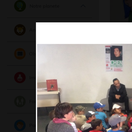
Notre planete
Animaux
La fille a
tatouage
Graphisme,
Objets
Imaginaire
Famille
Autoport
Portraits
Graphisme,