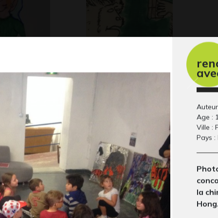
ux
le singe
Lu
ren
ave
Graphisme, 2005
Gra
s
 2020
Auteur
Age : 
Ville : 
Pays :
Photo
conco
la ch
Hong
rait
Danseuses
De
 2020
Graphisme - Collage, 2020
So