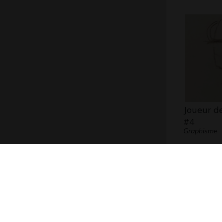
Joueur d
#4
Graphisme