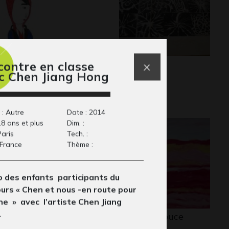
cile #16
sans titre
contre en classe
c Chen Jiang Hong
phisme, 2017
Divers, 2015
 : Autre
Date : 2014
18 ans et plus
Dim. :
Paris
Tech. :
 France
Thème :
 des enfants participants du
urs « Chen et nous -en route pour
ine » avec l’artiste Chen Jiang
.
ssin Grégoire
Une mer douce
Graphisme
lotareff 15