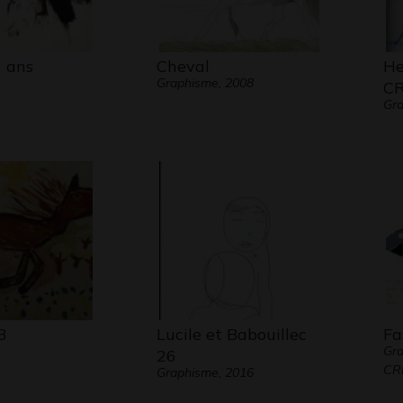
3 ans
Cheval
He
Graphisme, 2008
C
Gra
3
Lucile et Babouillec
Fa
Gra
26
CRE
Graphisme, 2016