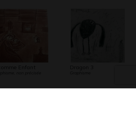
comme Enfant
Dragon 3
phisme, non précisée
Graphisme