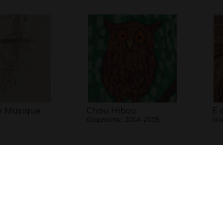
e Musique
Chou Hibou
E 
Graphisme, 2004-2005
Gra