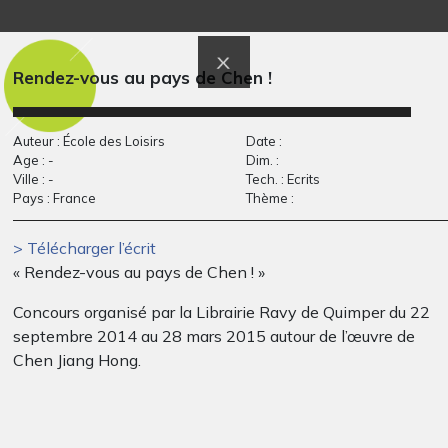
Les têtes d’ours
L’anniversaire de
d’Adèle
Luna
Graphisme, 2014
Graphisme, 2014
Rendez-vous au pays de Chen !
Auteur : École des Loisirs
Date :
Age : -
Dim. :
Ville : -
Tech. : Ecrits
Pays : France
Thème :
> Télécharger l’écrit
« Rendez-vous au pays de Chen ! »
Concours organisé par la Librairie Ravy de Quimper du 22
Cheval ailé 3
Oiseau
septembre 2014 au 28 mars 2015 autour de l’œuvre de
Graphisme
Graphisme
Chen Jiang Hong.
– Le règlement du concours est disponible ci-dessous –