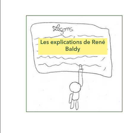
Musée des oeuvres des enfants
Filtrer les oeuvres par thème
Filtrer les oeuvres par technique
4260
oeuvres trouvées