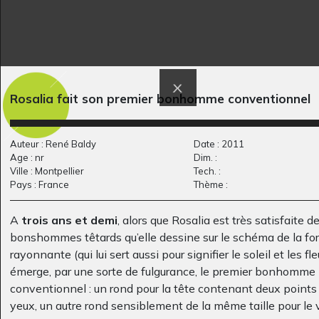
Rosalia fait son premier bonhomme conventionnel
La ronde du monde
La fée musique
Graphisme, -
Graphisme
Auteur : René Baldy
Date : 2011
Age : nr
Dim. :
Ville : Montpellier
Tech. :
Pays : France
Thème :
A
trois ans et demi
, alors que Rosalia est très satisfaite d
bonshommes têtards qu’elle dessine sur le schéma de la fo
rayonnante (qui lui sert aussi pour signifier le soleil et les fle
émerge, par une sorte de fulgurance, le premier bonhomme
conventionnel : un rond pour la tête contenant deux points 
Poisson lune
Lucile #12
yeux, un autre rond sensiblement de la même taille pour le 
Graphisme, 2011
Graphisme, 2017