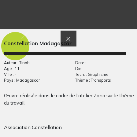
Les deux âges de la…
Le village des elfes 2
Graphisme, 2022
2018
Constellation Madagascar
Auteur : Tinah
Date :
Age : 11
Dim. :
Ville : -
Tech. : Graphisme
Pays : Madagascar
Thème : Transports
Œuvre réalisée dans le cadre de l’atelier Zana sur le thème
du travail.
C’est bizarre
Moi et mes
Ecrits, 2020
personnalités
Graphisme, 2016
Association Constellation.