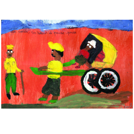
Musée des oeuvres des enfants
Filtrer les oeuvres par thème
Filtrer les oeuvres par technique
4260
oeuvres trouvées