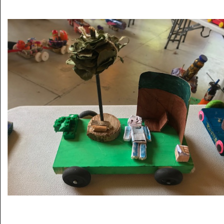
Musée des oeuvres des enfants
Filtrer les oeuvres par thème
Filtrer les oeuvres par technique
4260
oeuvres trouvées