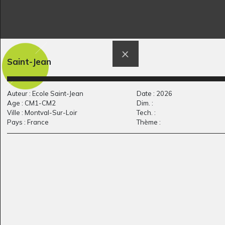
Saint-Jean
a million pebbles
Papa danseur
Son-Vidéo, 2006
Graphisme, 2011
Auteur : Ecole Saint-Jean
Date : 2026
Age : CM1-CM2
Dim. :
Ville : Montval-Sur-Loir
Tech. :
Pays : France
Thème :
Autoportrait de Bor
Joueur de Musique
Pedro
#10
Graphisme, 2009
Graphisme