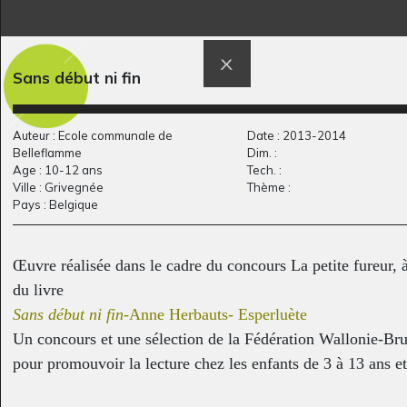
La sculpture de mon
Monstre rouge
jardin
gardien du pays…
Sans début ni fin
Sculptures, 2015
Graphisme, -
Auteur : Ecole communale de
Date : 2013-2014
Belleflamme
Dim. :
Age : 10-12 ans
Tech. :
Ville : Grivegnée
Thème :
Pays : Belgique
Œuvre réalisée dans le cadre du concours La petite fureur, à
du livre
Sans début ni fin
-Anne Herbauts- Esperluète
Robe de princesse
La mer éclate
Un concours et une sélection de la Fédération Wallonie-Bru
Sculptures, 2007
Graphisme
pour promouvoir la lecture chez les enfants de 3 à 13 ans et
en valeur les auteurs et illustrateurs de Wallonie et de Bruxe