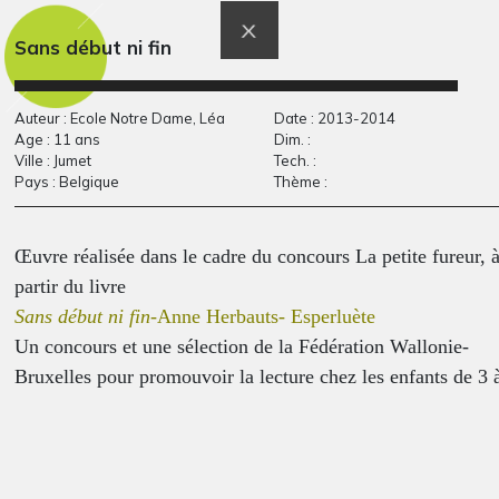
Graphisme, non
2014
communiquée
Sans début ni fin
Auteur : Ecole Notre Dame, Léa
Date : 2013-2014
Age : 11 ans
Dim. :
Ville : Jumet
Tech. :
Pays : Belgique
Thème :
Œuvre réalisée dans le cadre du concours La petite fureur, 
partir du livre
la chinoise
Œuvre 25
Sans début ni fin
-Anne Herbauts- Esperluète
Graphisme, 2011
Graphisme, Novembre 2014
Un concours et une sélection de la Fédération Wallonie-
Bruxelles pour promouvoir la lecture chez les enfants de 3 
13 ans et mettre en valeur les auteurs et illustrateurs de
Wallonie et de Bruxelles.
Contact organisateurs du concours :
www.fureurdelire.cfwb.be
www.lewolf.be
Contact auteur :