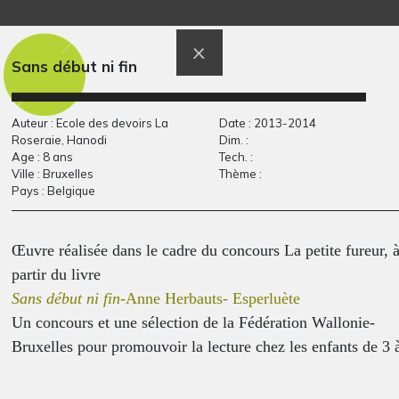
Portraits transformés
Captain Beethoven
Graphisme, 2005
Hook
Graphisme, 2015
Sans début ni fin
Auteur : Ecole des devoirs La
Date : 2013-2014
Roseraie, Hanodi
Dim. :
Age : 8 ans
Tech. :
Ville : Bruxelles
Thème :
Pays : Belgique
Œuvre réalisée dans le cadre du concours La petite fureur, 
partir du livre
griffes
Nautilus
Sans début ni fin
-Anne Herbauts- Esperluète
Divers, 2011
Graphisme, 2013
Un concours et une sélection de la Fédération Wallonie-
Bruxelles pour promouvoir la lecture chez les enfants de 3 
13 ans et mettre en valeur les auteurs et illustrateurs de
Wallonie et de Bruxelles.