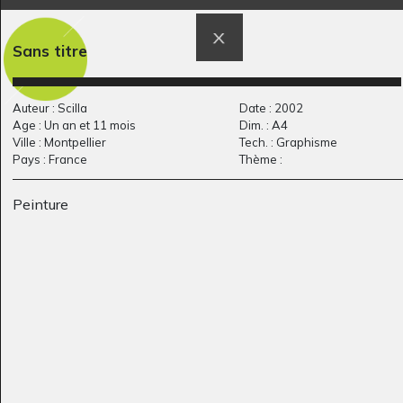
Sans titre
Auteur : Scilla
Date : 2002
Age : Un an et 11 mois
Dim. : A4
LA COMETA ATTIRA
Pharaoh
Ville : Montpellier
Tech. : Graphisme
Graphisme, 2018
Pays : France
Thème :
SGUARDI
Divers, 2012
Peinture