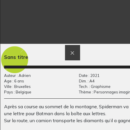
Cosmos
Lucie, 22 mois
Sans titre
Graphisme, 2010
Graphisme
Auteur : Adrien
Date : 2021
Age : 6 ans
Dim. : A4
Ville : Bruxelles
Tech. : Graphisme
Pays : Belgique
Thème : Personnages imagin
Après sa course au sommet de la montagne, Spiderman va 
une lettre pour Batman dans la boîte aux lettres.
Sur la route, un camion transporte les diamants qu’il a gagné