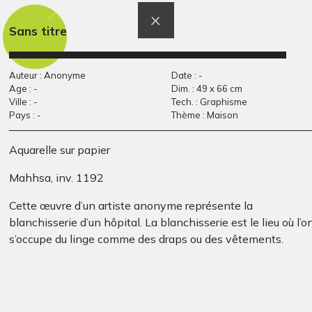
Graphisme, 2021
Graphisme, 2014
Sans titre
Auteur : Anonyme
Date : -
Age : -
Dim. : 49 x 66 cm
Ville : -
Tech. : Graphisme
Pays : -
Thème : Maison
Aquarelle sur papier
Mahhsa, inv. 1192
Autoportrait d’Alisha
Labyrinthe
Graphisme, 2009
2006-2007
Cette œuvre d’un artiste anonyme représente la
blanchisserie d’un hôpital. La blanchisserie est le lieu où l’o
s’occupe du linge comme des draps ou des vêtements.
Autrefois, les patients étaient souvent intégrés à la vie
collective de l’hôpital en travaillant dans différents services
Cela leur permettaient d’être utile à la communauté et de
participer au bon fonctionnement de l’hôpital.