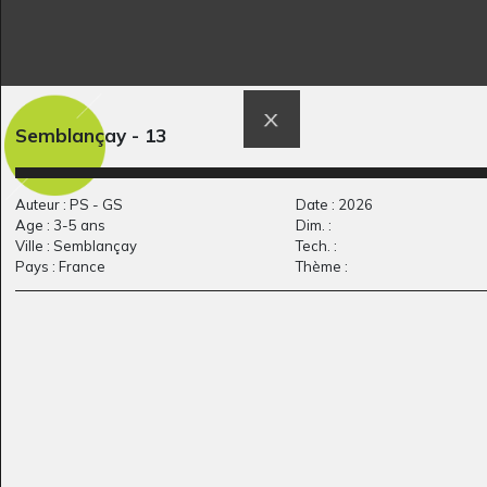
Joueur de Musique
Berger
Semblançay - 13
Graphisme
#7
Graphisme
Auteur : PS - GS
Date : 2026
Age : 3-5 ans
Dim. :
Ville : Semblançay
Tech. :
Pays : France
Thème :
Le château triste
Lucile 57
Graphisme
Graphisme, 2012