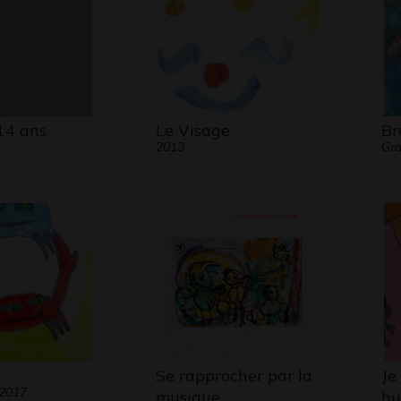
14 ans
Le Visage
Br
2013
Gra
Se rapprocher par la
Je
 2017
musique…
hu