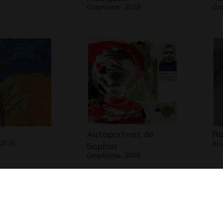
Graphisme, 2018
Gra
Autoportrait de
Ro
 2015
Scu
Sophus
Graphisme, 2009