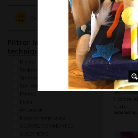
Une clas
recherch
Sentiments - Emotions
Graphisme,
Filtrer les oeuvres par
technique
Divers
Sculptures
Graphisme
Son-Vidéo
Photos
L’arbre et
Ecrits
suite…
Art postal
Graphisme,
Dessins numériques
OEUVRE COMMENTÉE
QUESTIONS