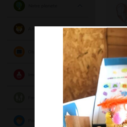
Notre planete
Animaux
Œuvre 5
Objets
Graphisme, 
Imaginaire
Famille
Portraits