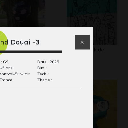
nd Douai -3
sques
Le New-York de
ers - Sculptures, 2018
Pablo
2014
 : GS
Date : 2026
4-5 ans
Dim. :
 Montval-Sur-Loir
Tech. :
 France
Thème :