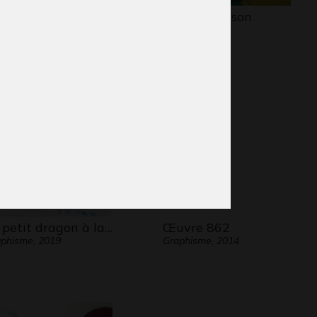
eur au grand coeur
La mère et son
phisme, 2008-2009
enfant
Graphisme, -
 petit dragon à la…
Œuvre 862
phisme, 2019
Graphisme, 2014