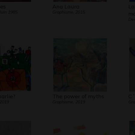
es
Ana Laura
La
Juin 1985
Graphisme, 2015
mo
Des
arlie?
The power of myths
C´
 2019
Graphisme, 2019
Gra