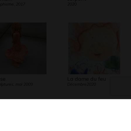
phisme, 2017
2020
se
La dame du feu
lptures, mai 2009
Décembre2020