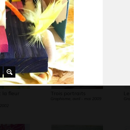
se en
Les chevaux 13
Fl
Graphisme
Gra
e
 2001
 la fleur
Trois portraits
Le
Graphisme, avril - mai 2009
Gra
 2002