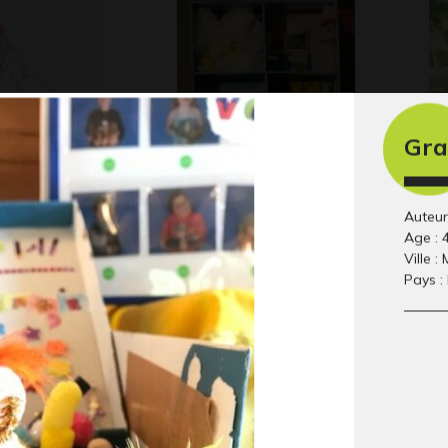
Gra
Maison 30
Ma
Octobre 2014
Sculptures, 2009
Div
Auteur
Age : 
Ville :
Pays :