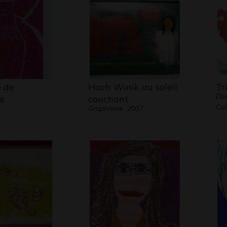
e de
Hach Winik au soleil
Tr
Div
e
couchant
Col
Graphisme, 2007