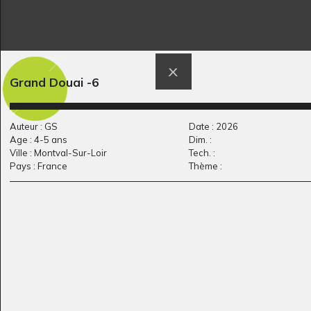
Grand Douai -6
Mad
UNIVERS SPIRAL
Graphisme, 2017
2019
Auteur : GS
Date : 2026
Age : 4-5 ans
Dim. :
Ville : Montval-Sur-Loir
Tech. :
Pays : France
Thème :
Simba le lion.
la déforestation
Graphisme, 2012
Graphisme, 2008