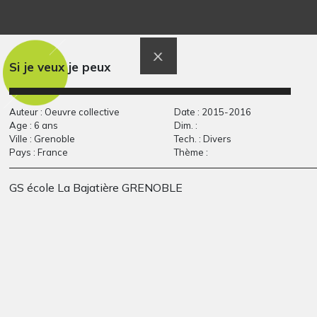
Valentin en drawing
Lisa de Marley
Sculptures, 2019
gum
Graphisme, 2010
Si je veux je peux
Auteur : Oeuvre collective
Date : 2015-2016
Age : 6 ans
Dim. :
Ville : Grenoble
Tech. : Divers
Pays : France
Thème :
GS école La Bajatière GRENOBLE
Café
La tour de la clé
Graphisme, 2015
Sculptures, décembre 2009