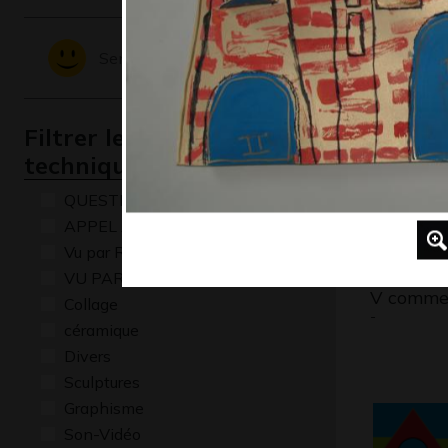
Graphisme,
Sentiments - Emotions
Filtrer les oeuvres par
technique
QUESTIONS
APPEL A CREATION
Vu par René Baldy
VU PAR CLAUDE PONTI
V comme 
Collage
-
céramique
Divers
Sculptures
Graphisme
Son-Vidéo