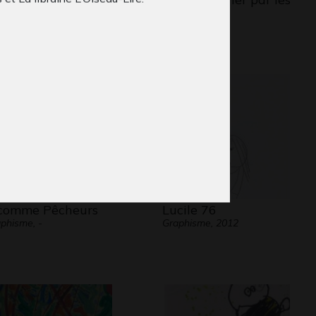
wanda
symboles…
aphisme
2018
comme Pêcheurs
Lucile 76
phisme, -
Graphisme, 2012