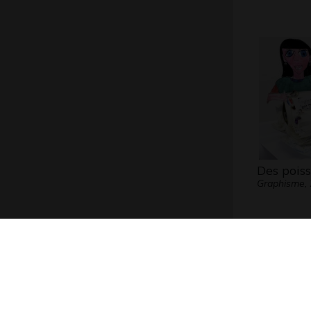
Des pois
Graphisme,