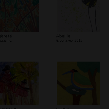
gèreté
Abeille
phisme, -
Graphisme, 2013
mpesinos
oiseau