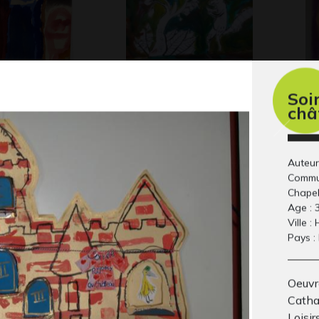
Soi
châ
e
Bakamé et Impyissi
Co
inconnue
Graphisme, 2014
Gra
Auteur
Commu
Chapel
Age : 
Ville :
Pays :
Oeuvr
Catha
Loisir
Cendrillon
Ag