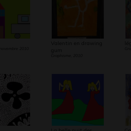
Valentin en drawing
lé
 novembre 2010
Gra
gum
Graphisme, 2010
La belle nuit des
Ca