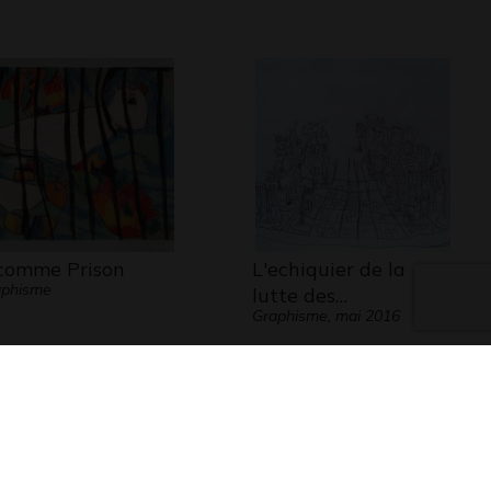
comme Prison
L'echiquier de la
aphisme
lutte des…
Graphisme, mai 2016