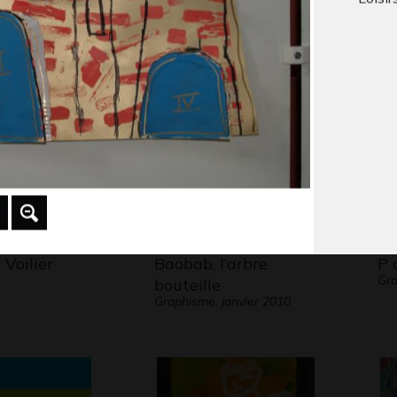
 2013
Graphisme, 2017
R
Gr
Voilier
Baobab, l’arbre
P 
Gra
bouteille
Graphisme, janvier 2010