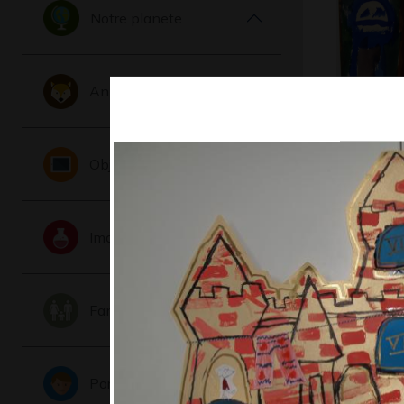
Notre planete
Animaux
La famill
Objets
Graphisme, 
Imaginaire
Famille
Portraits
Dragon