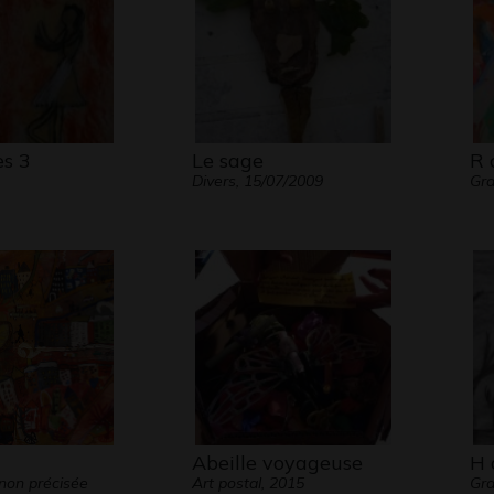
s 3
Le sage
R 
Divers, 15/07/2009
Gra
Abeille voyageuse
H 
non précisée
Art postal, 2015
Gra