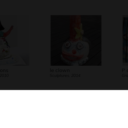
sons
le clown
P 
 2010
Sculptures, 2014
Gr