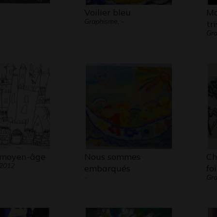
Voilier bleu
Ma
Graphisme, -
tr
Gra
 moyen-âge
Nous sommes
Ch
 2012
embarqués
fo
-
Gr