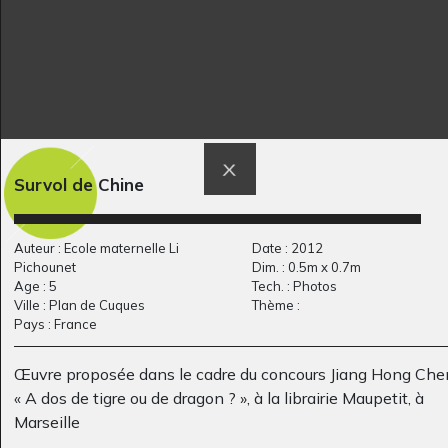
Un père qui aime
bonhomme de pain
son…
d’épice
Graphisme, 2017
Divers, 2015
Survol de Chine
Auteur : Ecole maternelle Li
Date : 2012
Pichounet
Dim. : 0.5m x 0.7m
Age : 5
Tech. : Photos
Ville : Plan de Cuques
Thème :
Adrien de Montbrison
Portrait transformé 2
Pays : France
Graphisme, 2019
Graphisme, 2005
Œuvre proposée dans le cadre du concours Jiang Hong Che
« A dos de tigre ou de dragon ? », à la librairie Maupetit, à
Marseille