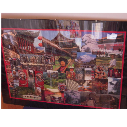
Musée des oeuvres des enfants
Filtrer les oeuvres par thème
Filtrer les oeuvres par technique
4260
oeuvres trouvées