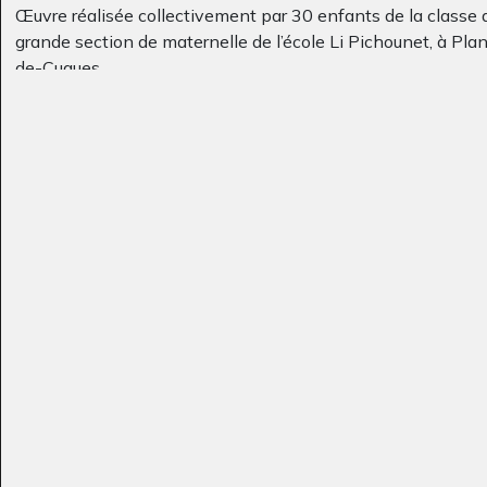
Œuvre réalisée collectivement par 30 enfants de la classe 
grande section de maternelle de l’école Li Pichounet, à Plan
de-Cuques.
Taille : 0.5m x 0.7m
Travail sur les œuvres de Chen Jiang Hong suivantes :
Maison 15
la fille au grain de…
– Petit aigle
Divers - Graphisme, 2009
Graphisme, 2013
Eliot 12-14 ans
Immeuble 5
Graphisme
Sculptures