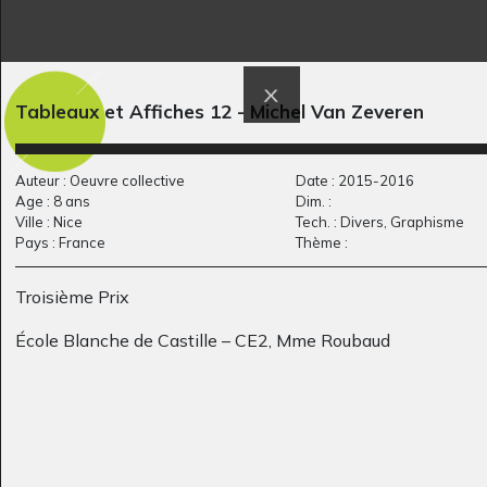
mon grand-père
Cyclope
Graphisme, 2011
Graphisme, 2007
Tableaux et Affiches 12 - Michel Van Zeveren
Auteur : Oeuvre collective
Date : 2015-2016
Age : 8 ans
Dim. :
Ville : Nice
Tech. : Divers, Graphisme
Pays : France
Thème :
Troisième Prix
École Blanche de Castille – CE2, Mme Roubaud
Eliot 6-8 ans
Derecho vivienda
Graphisme, entre 2015 et
Graphisme, 2007
2018