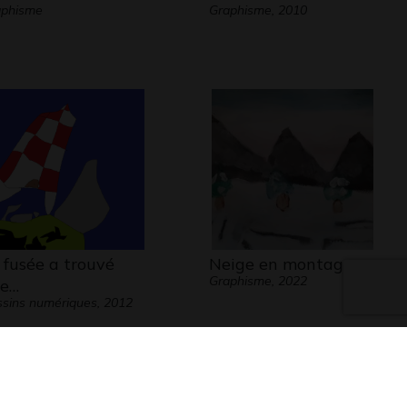
aphisme
Graphisme, 2010
 fusée a trouvé
Neige en montagne
Graphisme, 2022
e…
sins numériques, 2012