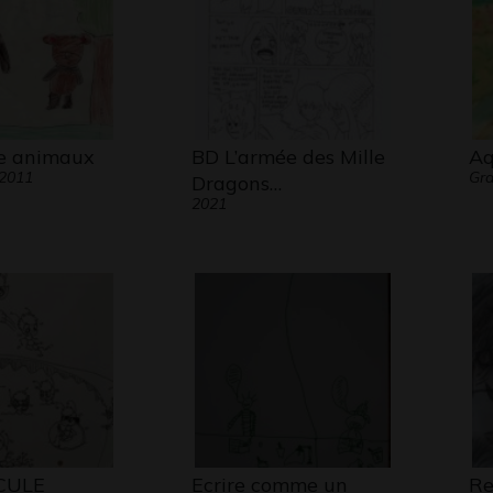
le animaux
BD L’armée des Mille
Aq
 2011
Gra
Dragons…
2021
CULE
Ecrire comme un
Re