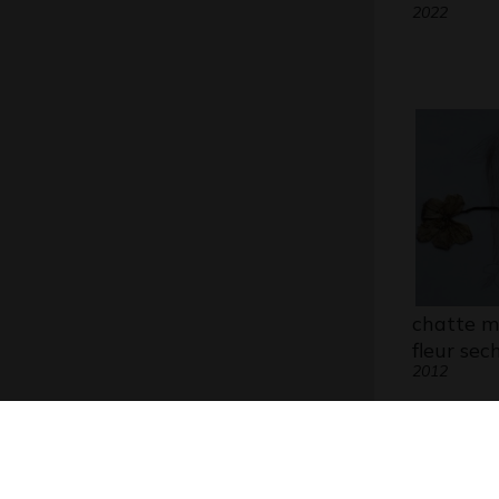
2022
chatte m
fleur sec
2012