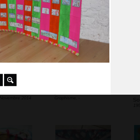
 2020
Gra
diabolique
Graphisme, 2005
0
Jardin dans le vent
De
 Novembre 2014
Graphisme, -
So
19