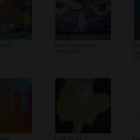
LLON
C’est chouette !
Gr
Divers, 2012
vi
20
iels
chat lucky
Lu