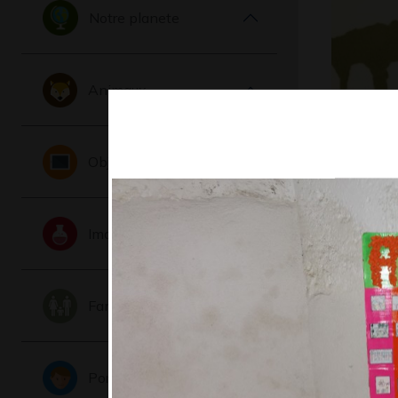
Notre planete
Animaux
Le chat 
Objets
2013
Imaginaire
Famille
Portraits
Fight Co