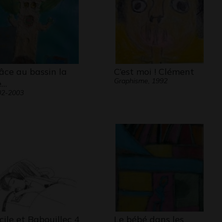
âce au bassin la
C’est moi ! Clément
Graphisme, 1992
e…
02-2003
cile et Babouillec 4
Le bébé dans les