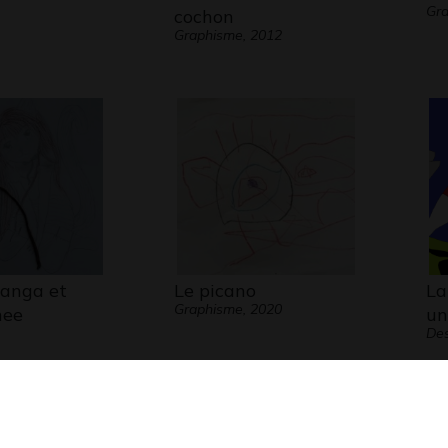
Gr
cochon
Graphisme, 2012
anga et
Le picano
La
Graphisme, 2020
hee
un
Des