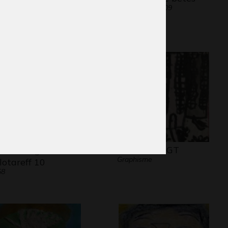
phisme, septembre 2009
Graphisme, 2009
ssin Grégoire
Immeubles GT
Graphisme
lotareff 10
58