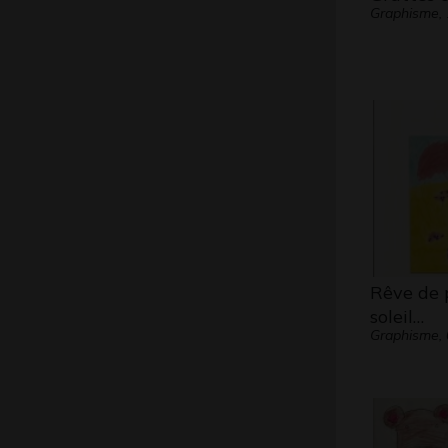
Graphisme, 
Rêve de 
soleil…
Graphisme, 