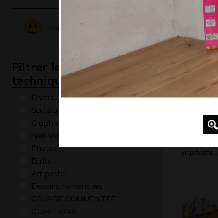
Graphisme,
Sentiments - Emotions
Filtrer les oeuvres par
technique
Divers
Sculptures
Graphisme
Son-Vidéo
Œuvre 1
Photos
Graphisme,
Ecrits
Art postal
Dessins numériques
OEUVRE COMMENTÉE
QUESTIONS