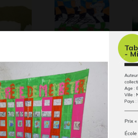
Tab
beige
Fous
tr
- M
Graphisme - Collage, 2021
Pho
Auteur
collect
Age : 
Ville : 
Pays :
Prix «
École
vid19
Le champignon
(s