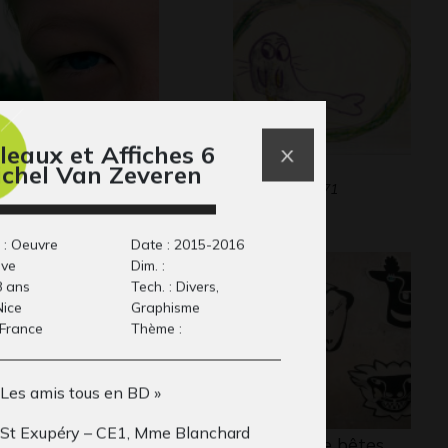
leaux et Affiches 6
iptyque 2
Foque
ichel Van Zeveren
tos, 2008
Graphisme, 1971
 : Oeuvre
Date : 2015-2016
ive
Dim. :
8 ans
Tech. : Divers,
Nice
Graphisme
 France
Thème :
 Les amis tous en BD »
 St Exupéry – CE1, Mme Blanchard
ans titre)
Portraits de bêtes