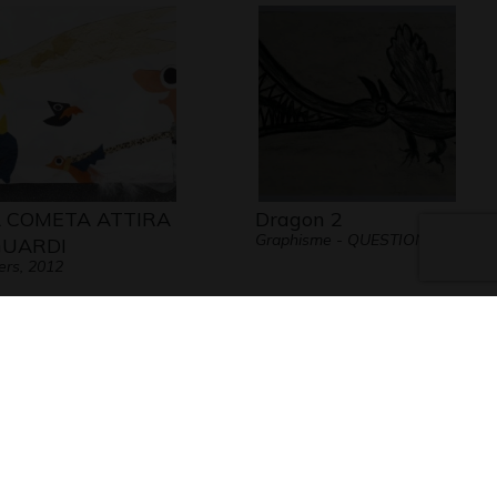
 COMETA ATTIRA
Dragon 2
Graphisme - QUESTIONS
GUARDI
ers, 2012