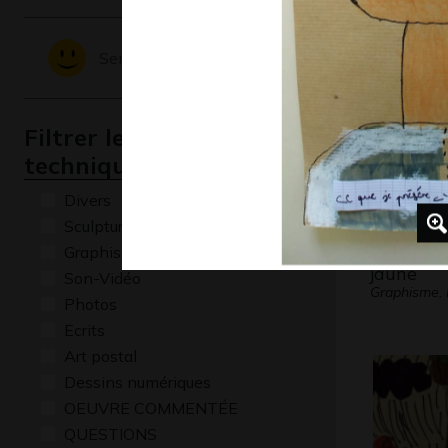
Sentiments - Emotions
Filtrer les oeuvres par
technique
Divers
Sculptures
grand ble
Graphisme
jaune
Son-Vidéo
Graphisme,
Photos
Ecrits
Art postal
Dessins numériques
OEUVRE COMMENTÉE
QUESTIONS