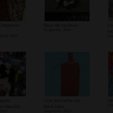
 Chaperon
fleur de cailloux
L’
Sculptures, 2004
mo
16.03.2007
Gra
cques
Une bouteille sur
Le
Gra
de Neuillé…
fond bleu
 2017
Graphisme, 2015