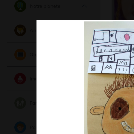
Notre planete
Animaux
Couleurs 
Graphisme,
Objets
Imaginaire
Famille
C’était c
de Print
Portraits
Graphisme