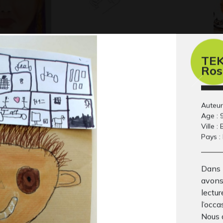
TEK
d’Italie
Œuvre 02
Ma
Ros
 2019
Graphisme, 2014
Gra
Auteur
Age : 
Ville :
Pays :
Dans l
avons 
lectur
ette semaine
Neige en montagne
Da
l’occa
Graphisme, 2022
Gra
emps…
Nous 