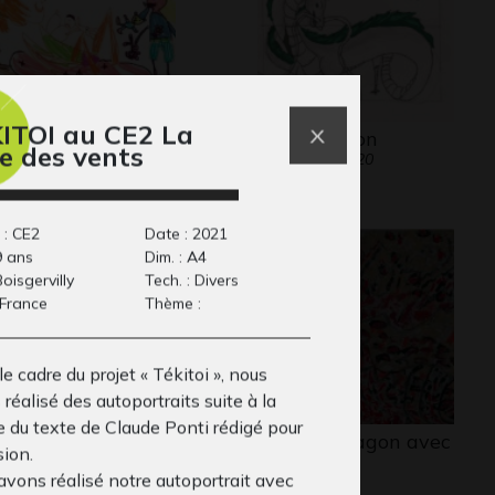
ITOI au CE2 La
 tante et son bébé
Haku dragon
e des vents
phisme, 2013
Graphisme, 2020
 : CE2
Date : 2021
9 ans
Dim. : A4
 Boisgervilly
Tech. : Divers
 France
Thème :
e cadre du projet « Tékitoi », nous
réalisé des autoportraits suite à la
e du texte de Claude Ponti rédigé pour
ns la clairière
C’est un dragon avec
sion.
phisme, 2007-2008
des…
avons réalisé notre autoportrait avec
Graphisme