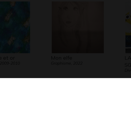
 et or
Mon elfe
LA
 2009-2010
Graphisme, 2022
S
Div