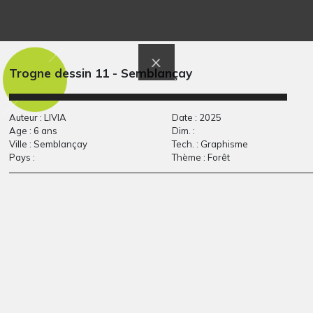
Peur
Dernières feuilles
Graphisme, 2011
Graphisme
Trogne dessin 11 - Semblançay
Auteur : LIVIA
Date : 2025
Age : 6 ans
Dim. :
Ville : Semblançay
Tech. : Graphisme
Pays :
Thème : Forêt
Se rapprocher par la
Nous sortons de
musique…
l’école et…
Graphisme, 2018
OEUVRE COMMENTÉE, -