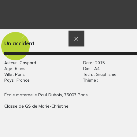
Bélarus
bateaux pirate
Un accident
Graphisme, 2019
Graphisme, 2012
Auteur : Gaspard
Date : 2015
Age : 6 ans
Dim. : A4
Ville : Paris
Tech. : Graphisme
Pays : France
Thème :
École maternelle Paul Dubois, 75003 Paris
Classe de GS de Marie-Christine
C comme Cheval à
Poufman
Graphisme, 2016
l’encre
Graphisme, -