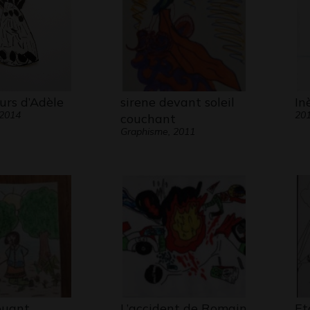
urs d’Adèle
sirene devant soleil
In
 2014
20
couchant
Graphisme, 2011
jouant
L’accident de Romain
Et