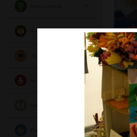
Notre planete
Animaux
Papa dan
Objets
Graphisme,
Imaginaire
Famille
Portraits