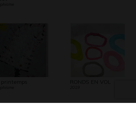
aphisme
 printemps
RONDS EN VOL
aphisme
2019