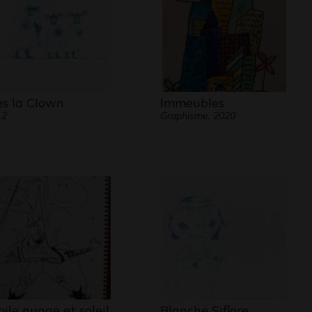
ès la Clown
Immeubles
12
Graphisme, 2020
oile nuage et soleil
Blanche Siflore