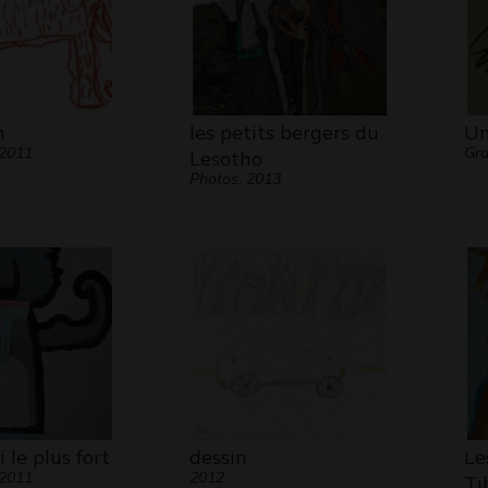
h
les petits bergers du
Un
 2011
Gra
Lesotho
Photos, 2013
 le plus fort
dessin
Le
 2011
2012
Ti