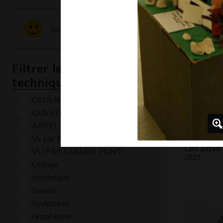
COULEU
2019
Sentiments - Emotions
Filtrer les oeuvres par
technique
OEUVRE COMMENTÉE
QUESTIONS
APPEL A CREATION
Vu par René Baldy
Les pays
VU PAR CLAUDE PONTI
2023
Collage
céramique
Divers
Sculptures
Graphisme