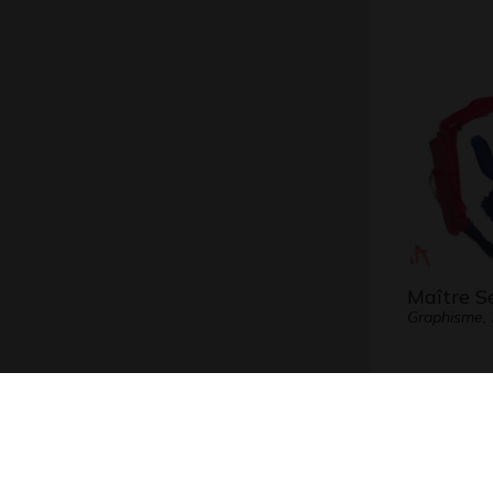
Maître S
Graphisme,