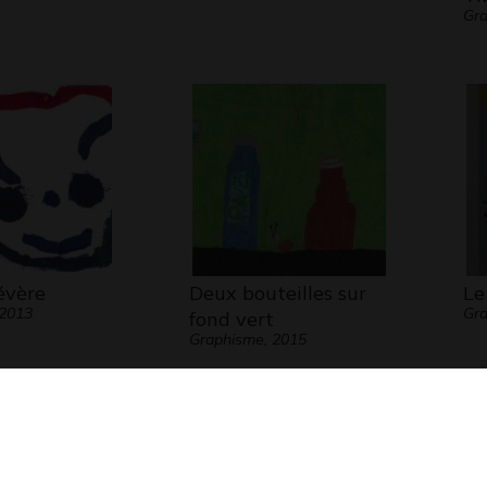
Gr
évère
Deux bouteilles sur
Le
 2013
Gr
fond vert
Graphisme, 2015