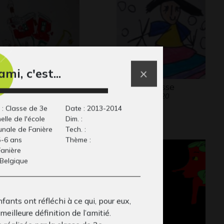
mi, c'est...
 tremblement de
Une princesse
Graphisme, 2020
rre
phisme, 2014
 : Classe de 3e
Date : 2013-2014
elle de l'école
Dim. :
nale de Fanière
Tech. :
5-6 ans
Thème :
 Fanière
 Belgique
fants ont réfléchi à ce qui, pour eux,
 meilleure définition de l’amitié.