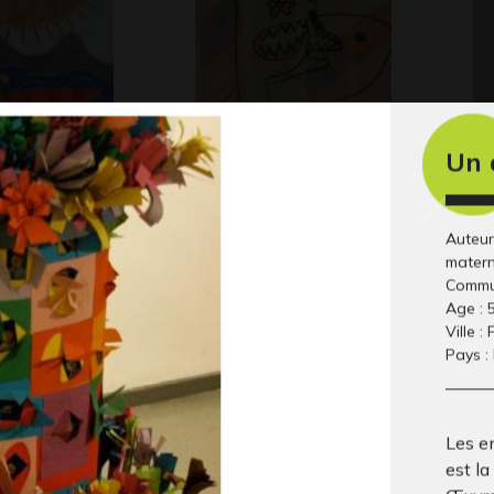
Un a
s son kayak
le baiser croquant
Le
 1990
Graphisme, 2005
te
Gra
Auteur
matern
Commu
Age : 
Ville :
Pays :
Les en
est la