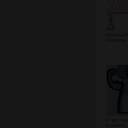
mamout
Graphisme,
C´est moi
Graphisme,