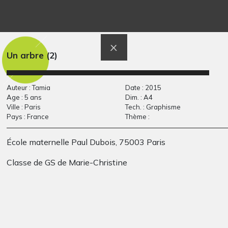
Un bonhomme
bonne année 2013
Graphisme, 2020
Photos, 2012
Un arbre (2)
Auteur : Tamia
Date : 2015
Age : 5 ans
Dim. : A4
Ville : Paris
Tech. : Graphisme
Pays : France
Thème :
École maternelle Paul Dubois, 75003 Paris
Classe de GS de Marie-Christine
Petilus
Scène
Divers - Graphisme, 2017
Graphisme, 2004