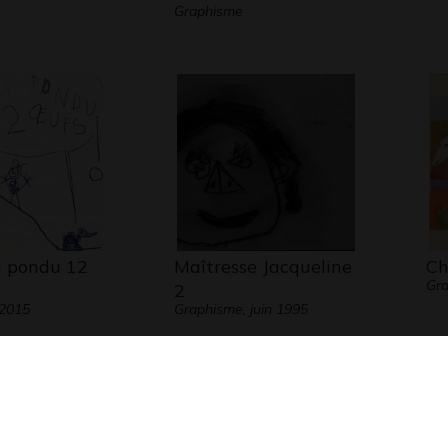
Graphisme
 pondu 12
Maîtresse Jacqueline
Ch
Gr
2
 2015
Graphisme, juin 1995