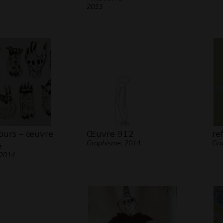
2013
’ours – œuvre
Œuvre 912
re
Graphisme, 2014
Gr
e
 2014