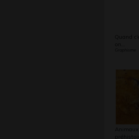
Quand c’e
on…
Graphisme
Animaux 
préhistoi