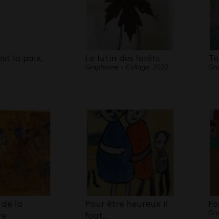
st la paix,
Le lutin des forêts
Te
Graphisme - Collage, 2022
Gra
de la
Pour être heureux il
Fo
Gra
re
faut…