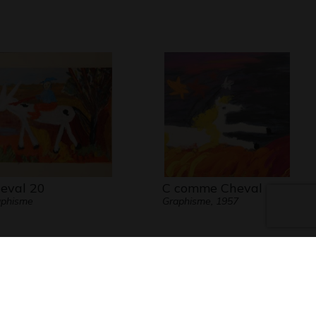
eval 20
C comme Cheval
aphisme
Graphisme, 1957