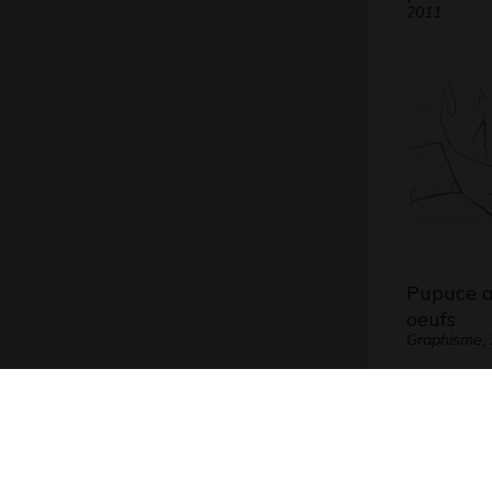
2011
Pupuce a
oeufs
Graphisme,