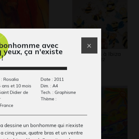
bonhomme avec
q yeux, ça n'existe
comme Feu
Les abeilles à Ibiza
!
aphisme
Graphisme, 2022
 : Rosalia
Date : 2011
5 ans et 10 mois
Dim. : A4
 Saint Didier de
Tech. : Graphisme
r
Thème :
 France
ia dessine un bonhomme qui n’existe
l a cinq yeux, quatre bras et un ventre