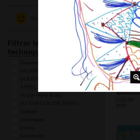
L’ envol
Ecrits, 2013
Sentiments - Emotions
Filtrer les oeuvres par
technique
Dessins numériques
OEUVRE COMMENTÉE
QUESTIONS
APPEL A CREATION
Vu par René Baldy
CŒUR
VU PAR CLAUDE PONTI
2019
Collage
céramique
Divers
Sculptures