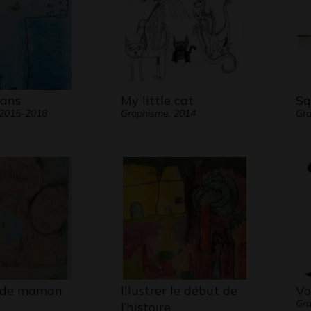
nouvel
 ans
My little cat
Sq
 2015-2018
Graphisme, 2014
Gra
r de maman
Illustrer le début de
Vo
Gra
l’histoire