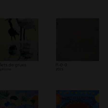
flets de grues
R-0-0
aphisme
2015