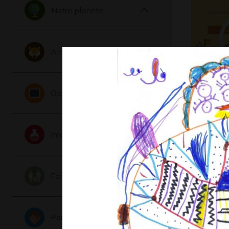
Notre planete
Animaux
Tékitoi 
Objets
Sculptures 
2021
Imaginaire
Famille
Portraits