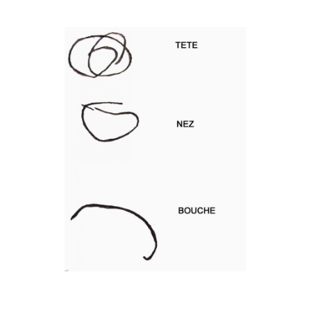
Musée des oeuvres des enfants
Filtrer les oeuvres par thème
Filtrer les oeuvres par technique
4260
oeuvres trouvées