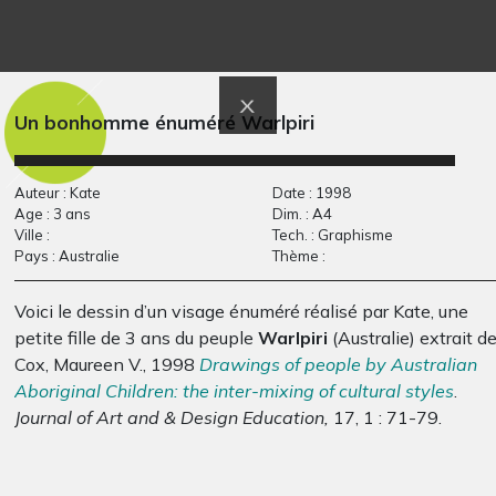
Se rapprocher par la
Œuvre 52
Graphisme, 2014
musique…
Graphisme, 2018
Un bonhomme énuméré Warlpiri
Auteur : Kate
Date : 1998
Age : 3 ans
Dim. : A4
Ville :
Tech. : Graphisme
Pays : Australie
Thème :
Voici le dessin d’un visage énuméré réalisé par Kate, une
petite fille de 3 ans du peuple
Warlpiri
(Australie) extrait d
Cox, Maureen V., 1998
Drawings of people by Australian
Aboriginal Children: the inter-mixing of cultural styles
.
Eliot 8-10 ans
soleil pieuvre
Graphisme
Graphisme, 2019
Journal of Art and & Design Education,
17, 1 : 71-79.