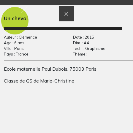
Graphisme, -
Graphisme, 2009
Un cheval
Auteur : Clémence
Date : 2015
Age : 6 ans
Dim. : A4
Ville : Paris
Tech. : Graphisme
Pays : France
Thème :
École maternelle Paul Dubois, 75003 Paris
La fête au moyen-
Les enfants
Classe de GS de Marie-Christine
Graphisme, 2020
âge
Graphisme, -