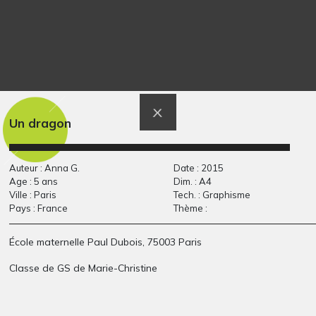
Peinture
Mangeur de mousse
Graphisme, 2004
aux fruits
Divers - Graphisme - Photos,
2021
Un dragon
Auteur : Anna G.
Date : 2015
Age : 5 ans
Dim. : A4
Ville : Paris
Tech. : Graphisme
Pays : France
Thème :
École maternelle Paul Dubois, 75003 Paris
Classe de GS de Marie-Christine
Maison 15
Extra Terrestre Aux
Divers - Graphisme, 2009
Ors (caché…
Graphisme, 2020