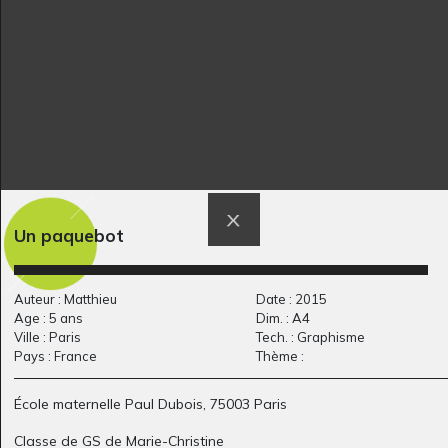
Graphisme, 2014
Graphisme, 2008
Un paquebot
Prendre soin 3
Roule Galette – A la…
Graphisme, 2018
Graphisme, 2009
Auteur : Matthieu
Date : 2015
Age : 5 ans
Dim. : A4
Ville : Paris
Tech. : Graphisme
Pays : France
Thème :
École maternelle Paul Dubois, 75003 Paris
Classe de GS de Marie-Christine