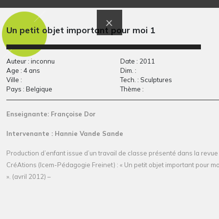
Dragons
Nos papas et nos
Graphisme, 2012
mamans…
Graphisme
Un petit objet important pour moi 1
Auteur : inconnu
Date : 2011
Age : 4 ans
Dim. :
Ville :
Tech. : Sculptures
Pays : Belgique
Thème :
Enseignante: Françoise Dor
Intervenante : Hannie Vande Sande
La forêt
O comme oiseau
Production d’enfant issue d’un travail de classe présenté dans la revue
Graphisme
Graphisme, -
CréAtions (Icem-Pédagogie Freinet) : « Un petit objet important pour mo
». (avril 2012) –
« J’avais, depuis le début, cette idée de petites boites comme u
espèce d’autoportrait… boites en bois, peintes en blanc irrégulièremen