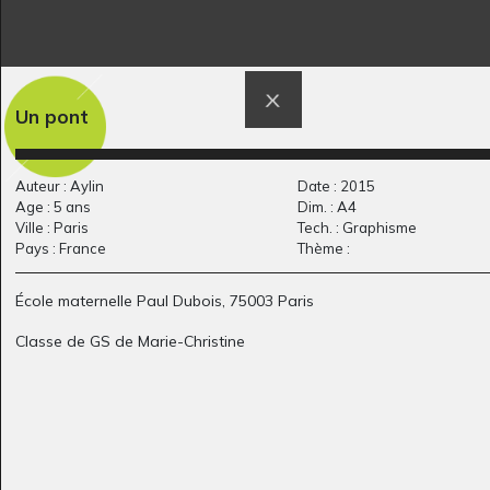
Maîtresse Jacqueline
Mer grise
Graphisme
Un pont
8
Graphisme, juin 1995
Auteur : Aylin
Date : 2015
Age : 5 ans
Dim. : A4
Ville : Paris
Tech. : Graphisme
Pays : France
Thème :
École maternelle Paul Dubois, 75003 Paris
Classe de GS de Marie-Christine
Les petits oiseaux
Auto portrait
Graphisme
Graphisme, 2024