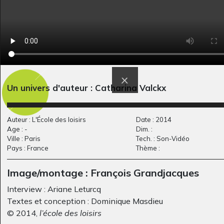
Un univers d'auteur : Catharina Valckx
Lucile #41
Le parachute
Graphisme, 2017
Graphisme, 2024
Auteur : L'École des loisirs
Date : 2014
Age : -
Dim. :
Ville : Paris
Tech. : Son-Vidéo
Pays : France
Thème :
Image/montage : François Grandjacques
Interview : Ariane Leturcq
Textes et conception : Dominique Masdieu
© 2014,
l’école des loisirs