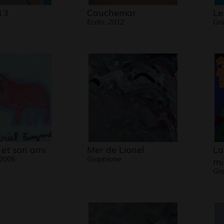
13
Cauchemar
Le
Ecrits, 2012
Gra
 et son ami
Mer de Lionel
La
 2005
Graphisme
mi
Gra