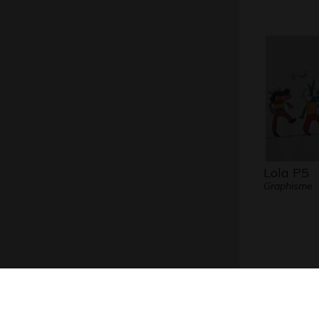
Lola P5
Graphisme