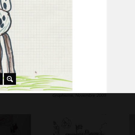
Graphisme, 2016
Gra
 étoiles
grand bleu et petit
Aq
ériques, 2014
Gra
jaune
Graphisme, Novembre 2009