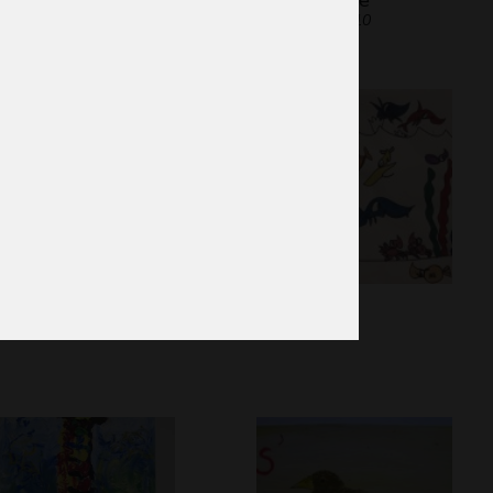
phisme, 2015
Sculptures, 2010
uarelle naturelle
Lola #2
phisme, 2021
Graphisme