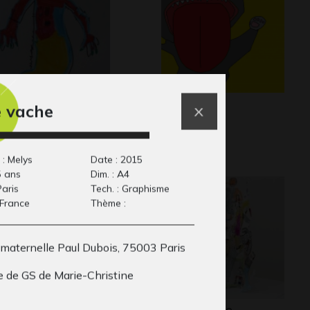
up en habit rouge
Un chat
 vache
Graphisme
…
phisme, 2011
 : Melys
Date : 2015
5 ans
Dim. : A4
Paris
Tech. : Graphisme
 France
Thème :
 maternelle Paul Dubois, 75003 Paris
e de GS de Marie-Christine
 reine des méduses
L’âge d’ange