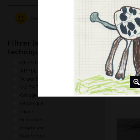
2017
Sentiments - Emotions
Filtrer les oeuvres par
technique
QUESTIONS
APPEL A CREATION
Vu par René Baldy
Magie des
VU PAR CLAUDE PONTI
Dessins num
Collage
céramique
Divers
Sculptures
Graphisme
Son-Vidéo