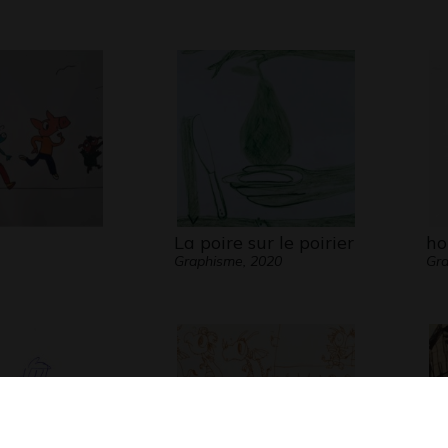
La poire sur le poirier
ho
Graphisme, 2020
Gra