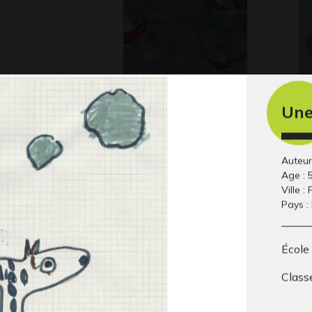
2
Champignons
Lo
Une
 2014
Graphisme, 2007-2008
et
Gra
Auteur
Age : 
Ville : 
Pays :
École
Class
nuit
Dieu du soleil
la