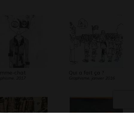
mme-chat
Qui a fait ça ?
phisme, 2017
Graphisme, janvier 2016