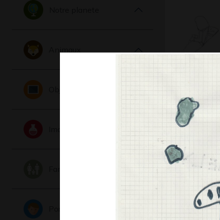
Notre planete
Animaux
Œuvre 5
Graphisme,
Objets
Imaginaire
Famille
Portraits
Rêve de 